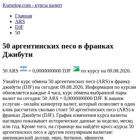
Kursolog.com - курсы валют
Главная
ARS
DJF
50
50 аргентинских песо в франках
Джибути
50
ARS
=
0,0000000000
DJF
по курсу на
09.08.2026
.
Узнайте курс обмена 50 аргентинских песо (ARS) к франку
джибути (DJF) на сегодня: 09.08.2026. Информация по курсам
обновляется каждые 4 часа, курс обмена выбранной пары
валют на сегодня: 50 ARS = 0,0000000000 DJF. К вашим
услугам - онлайн конвертер валют, который позволяет в один
клик рассчитать сколько стоит 50 аргентинских песо (ARS) в
франках Джибути (DJF). График изменения курса валюты
наглядно показывает исторические данные за неделю, месяц
или год. Кроме того, на странице вы найдёте кросс-курсы 50
аргентинских песо к другим популярным валютам:
американский доллар, евро, биткоин, эфириум.