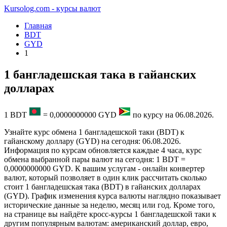
Kursolog.com - курсы валют
Главная
BDT
GYD
1
1 бангладешская така в гайанских
долларах
1
BDT
=
0,0000000000
GYD
по курсу на
06.08.2026
.
Узнайте курс обмена 1 бангладешской таки (BDT) к
гайанскому доллару (GYD) на сегодня: 06.08.2026.
Информация по курсам обновляется каждые 4 часа, курс
обмена выбранной пары валют на сегодня: 1 BDT =
0,0000000000 GYD. К вашим услугам - онлайн конвертер
валют, который позволяет в один клик рассчитать сколько
стоит 1 бангладешская така (BDT) в гайанских долларах
(GYD). График изменения курса валюты наглядно показывает
исторические данные за неделю, месяц или год. Кроме того,
на странице вы найдёте кросс-курсы 1 бангладешской таки к
другим популярным валютам: американский доллар, евро,