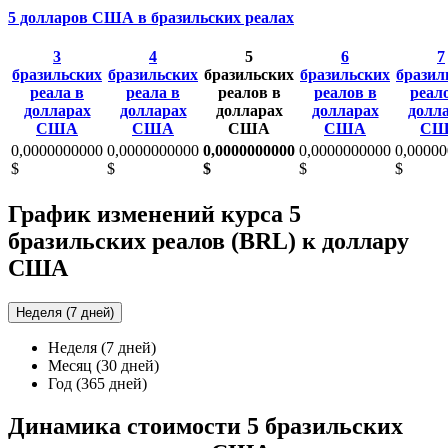
5 долларов США в бразильских реалах
3
4
5
6
7
бразильских
бразильских
бразильских
бразильских
бразил
реала в
реала в
реалов в
реалов в
реал
долларах
долларах
долларах
долларах
долл
США
США
США
США
СШ
0,0000000000
0,0000000000
0,0000000000
0,0000000000
0,0000
$
$
$
$
$
График изменений курса 5
бразильских реалов (BRL) к доллару
США
Неделя (7 дней)
Неделя (7 дней)
Месяц (30 дней)
Год (365 дней)
Динамика стоимости 5 бразильских