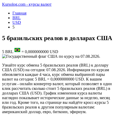
Kursolog.com - курсы валют
Главная
BRL
USD
5
5 бразильских реалов в долларах США
5
BRL
=
0,0000000000
USD
по курсу на
07.08.2026
.
Узнайте курс обмена 5 бразильских реалов (BRL) к доллару
США (USD) на сегодня: 07.08.2026. Информация по курсам
обновляется каждые 4 часа, курс обмена выбранной пары
валют на сегодня: 5 BRL = 0,0000000000 USD. К вашим
услугам - онлайн конвертер валют, который позволяет в один
клик рассчитать сколько стоит 5 бразильских реалов (BRL) в
долларах США (USD). График изменения курса валюты
наглядно показывает исторические данные за неделю, месяц
или год. Кроме того, на странице вы найдёте кросс-курсы 5
бразильских реалов к другим популярным валютам:
американский доллар, евро, биткоин, эфириум.