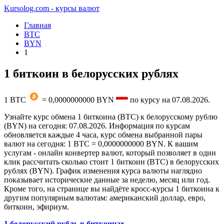
Kursolog.com - курсы валют
Главная
BTC
BYN
1
1 биткоин в белорусских рублях
1
BTC
=
0,0000000000
BYN
по курсу на
07.08.2026
.
Узнайте курс обмена 1 биткоина (BTC) к белорусскому рублю
(BYN) на сегодня: 07.08.2026. Информация по курсам
обновляется каждые 4 часа, курс обмена выбранной пары
валют на сегодня: 1 BTC = 0,0000000000 BYN. К вашим
услугам - онлайн конвертер валют, который позволяет в один
клик рассчитать сколько стоит 1 биткоин (BTC) в белорусских
рублях (BYN). График изменения курса валюты наглядно
показывает исторические данные за неделю, месяц или год.
Кроме того, на странице вы найдёте кросс-курсы 1 биткоина к
другим популярным валютам: американский доллар, евро,
биткоин, эфириум.
1 белорусский рубль в биткоинах