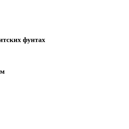
итских фунтах
ам