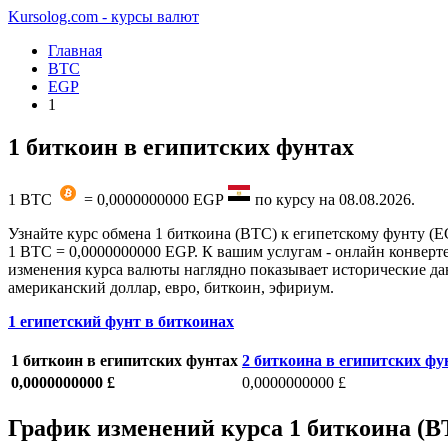
Kursolog.com - курсы валют
Главная
BTC
EGP
1
1 биткоин в египитских фунтах
1
BTC
=
0,0000000000
EGP
по курсу на
08.08.2026
.
Узнайте курс обмена 1 биткоина (BTC) к египетскому фунту (E
1 BTC = 0,0000000000 EGP. К вашим услугам - онлайн конверте
изменения курса валюты наглядно показывает исторические дан
американский доллар, евро, биткоин, эфириум.
1 египетский фунт в биткоинах
1 биткоин в египитских фунтах
2 биткоина в египитских фу
0,0000000000 £
0,0000000000 £
График изменений курса 1 биткоина (B