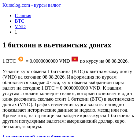
Kursolog.com - курсы валют
Главная
BTC
VND
1
1 биткоин в вьетнамских донгах
1
BTC
=
0,0000000000
VND
по курсу на
08.08.2026
.
Узнайте курс обмена 1 биткоина (BTC) к вьетнамскому донгу
(VND) на сегодня: 08.08.2026. Информация по курсам
обновляется каждые 4 часа, курс обмена выбранной пары
валют на сегодня: 1 BTC = 0,0000000000 VND. К вашим
услугам - онлайн конвертер валют, который позволяет в один
клик рассчитать сколько стоит 1 биткоин (BTC) в вьетнамских
донгах (VND). График изменения курса валюты наглядно
показывает исторические данные за неделю, месяц или год.
Кроме того, на странице вы найдёте кросс-курсы 1 биткоина к
другим популярным валютам: американский доллар, евро,
биткоин, эфириум.
1 вьетнамский донг в биткоинах