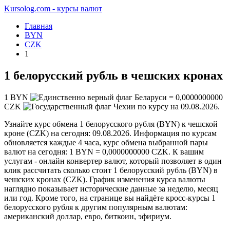
Kursolog.com - курсы валют
Главная
BYN
CZK
1
1 белорусский рубль в чешских кронах
1
BYN
=
0,0000000000
CZK
по курсу на
09.08.2026
.
Узнайте курс обмена 1 белорусского рубля (BYN) к чешской
кроне (CZK) на сегодня: 09.08.2026. Информация по курсам
обновляется каждые 4 часа, курс обмена выбранной пары
валют на сегодня: 1 BYN = 0,0000000000 CZK. К вашим
услугам - онлайн конвертер валют, который позволяет в один
клик рассчитать сколько стоит 1 белорусский рубль (BYN) в
чешских кронах (CZK). График изменения курса валюты
наглядно показывает исторические данные за неделю, месяц
или год. Кроме того, на странице вы найдёте кросс-курсы 1
белорусского рубля к другим популярным валютам:
американский доллар, евро, биткоин, эфириум.