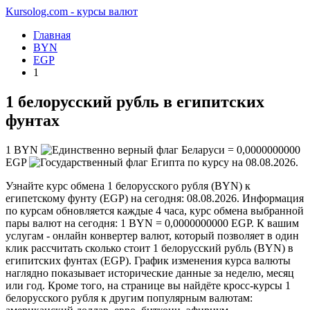
Kursolog.com - курсы валют
Главная
BYN
EGP
1
1 белорусский рубль в египитских
фунтах
1
BYN
=
0,0000000000
EGP
по курсу на
08.08.2026
.
Узнайте курс обмена 1 белорусского рубля (BYN) к
египетскому фунту (EGP) на сегодня: 08.08.2026. Информация
по курсам обновляется каждые 4 часа, курс обмена выбранной
пары валют на сегодня: 1 BYN = 0,0000000000 EGP. К вашим
услугам - онлайн конвертер валют, который позволяет в один
клик рассчитать сколько стоит 1 белорусский рубль (BYN) в
египитских фунтах (EGP). График изменения курса валюты
наглядно показывает исторические данные за неделю, месяц
или год. Кроме того, на странице вы найдёте кросс-курсы 1
белорусского рубля к другим популярным валютам: