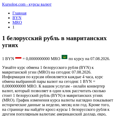
Kursolog.com - курсы валют
Главная
BYN
MRO
1
1 белорусский рубль в мавританских
угиях
1
BYN
=
0,0000000000
MRO
по курсу на
07.08.2026
.
Узнайте курс обмена 1 белорусского рубля (BYN) к
мавританской угии (MRO) на сегодня: 07.08.2026.
Информация по курсам обновляется каждые 4 часа, курс
обмена выбранной пары валют на сегодня: 1 BYN =
0,0000000000 MRO. К вашим услугам - онлайн конвертер
валют, который позволяет в один клик рассчитать сколько
стоит 1 белорусский рубль (BYN) в мавританских угиях
(MRO). График изменения курса валюты наглядно показывает
исторические данные за неделю, месяц или год. Кроме того,
на странице вы найдёте кросс-курсы 1 белорусского рубля к
другим популярным валютам: американский доллар, евро,