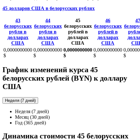
45 долларов США в белорусских рублях
43
44
45
46
4
белорусских
белорусских
белорусских
белорусских
белору
рубля в
рубля в
рублей в
рублей в
рубл
долларах
долларах
долларах
долларах
долл
США
США
США
США
СШ
0,0000000000
0,0000000000
0,0000000000
0,0000000000
0,0000
$
$
$
$
$
График изменений курса 45
белорусских рублей (BYN) к доллару
США
Неделя (7 дней)
Неделя (7 дней)
Месяц (30 дней)
Год (365 дней)
Динамика стоимости 45 белорусских