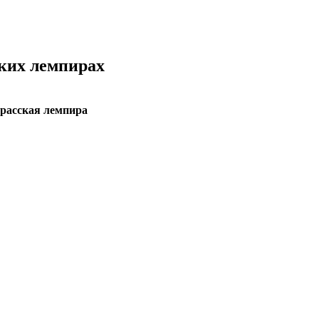
ских лемпирах
расская лемпира