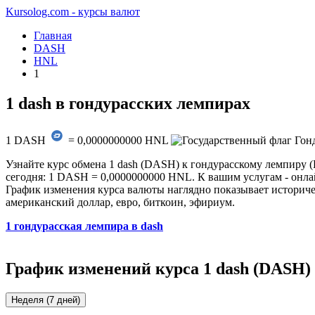
Kursolog.com - курсы валют
Главная
DASH
HNL
1
1 dash в гондурасских лемпирах
1
DASH
=
0,0000000000
HNL
Узнайте курс обмена 1 dash (DASH) к гондурасскому лемпиру (
сегодня: 1 DASH = 0,0000000000 HNL. К вашим услугам - онлай
График изменения курса валюты наглядно показывает историчес
американский доллар, евро, биткоин, эфириум.
1 гондурасская лемпира в dash
График изменений курса 1 dash (DASH)
Неделя (7 дней)