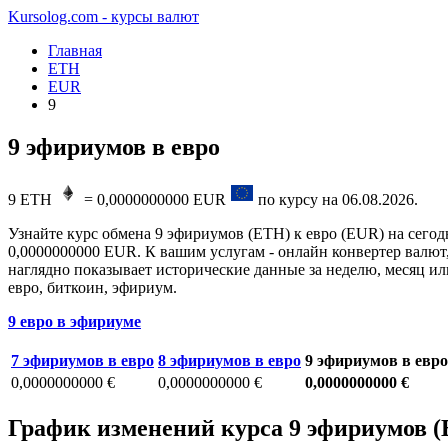
Kursolog.com - курсы валют
Главная
ETH
EUR
9
9 эфириумов в евро
9
ETH
=
0,0000000000
EUR
по курсу на
06.08.2026
.
Узнайте курс обмена 9 эфириумов (ETH) к евро (EUR) на сегод
0,0000000000 EUR. К вашим услугам - онлайн конвертер валют,
наглядно показывает исторические данные за неделю, месяц ил
евро, биткоин, эфириум.
9 евро в эфириуме
7 эфириумов в евро
8 эфириумов в евро
9 эфириумов в евро
0,0000000000 €
0,0000000000 €
0,0000000000 €
График изменений курса 9 эфириумов (