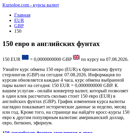
Kursolog.com - курсы валют
Главная
EUR
GBP
150
150 евро в английских фунтах
150
EUR
=
0,0000000000
GBP
по курсу на
07.08.2026
.
Узнайте курс обмена 150 евро (EUR) к британскому фунту
стерлингов (GBP) на сегодня: 07.08.2026. Информация по
курсам обновляется каждые 4 часа, курс обмена выбранной
пары валют на сегодня: 150 EUR = 0,0000000000 GBP. К
вашим услугам - онлайн конвертер валют, который позволяет
в один клик рассчитать сколько стоит 150 евро (EUR) в
английских фунтах (GBP). График изменения курса валюты
наглядно показывает исторические данные за неделю, месяц
или год. Кроме того, на странице вы найдёте кросс-курсы 150
евро к другим популярным валютам: американский доллар,
евро, биткоин, эфириум.
150 английских фунтов стерлингов в евро