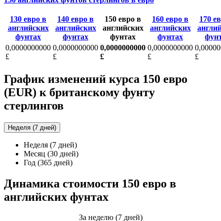
130 евро в
140 евро в
150 евро в
160 евро в
170 е
английских
английских
английских
английских
англи
фунтах
фунтах
фунтах
фунтах
фун
0,0000000000
0,0000000000
0,0000000000
0,0000000000
0,0000
£
£
£
£
£
График изменений курса 150 евро
(EUR) к британскому фунту
стерлингов
Неделя (7 дней)
Неделя (7 дней)
Месяц (30 дней)
Год (365 дней)
Динамика стоимости 150 евро в
английских фунтах
За неделю (7 дней)