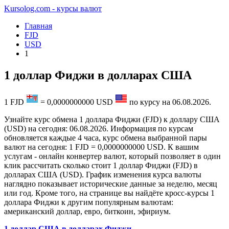
Kursolog.com - курсы валют
Главная
FJD
USD
1
1 доллар Фиджи в долларах США
1
FJD
=
0,0000000000
USD
по курсу на
06.08.2026
.
Узнайте курс обмена 1 доллара Фиджи (FJD) к доллару США
(USD) на сегодня: 06.08.2026. Информация по курсам
обновляется каждые 4 часа, курс обмена выбранной пары
валют на сегодня: 1 FJD = 0,0000000000 USD. К вашим
услугам - онлайн конвертер валют, который позволяет в один
клик рассчитать сколько стоит 1 доллар Фиджи (FJD) в
долларах США (USD). График изменения курса валюты
наглядно показывает исторические данные за неделю, месяц
или год. Кроме того, на странице вы найдёте кросс-курсы 1
доллара Фиджи к другим популярным валютам:
американский доллар, евро, биткоин, эфириум.
1 доллар США в долларах Фиджи