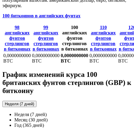
популярным валютам: американский доллар, евро, биткоин,
эфириум.
100 биткоинов в английских фунтах
98
99
100
110
12
английских
английских
английских
английских
англи
фунтов
фунтов
фунтов
фунтов
фун
стерлингов
стерлингов
стерлингов
стерлингов
стерл
в биткоинах
в биткоинах
в биткоинах
в биткоинах
в битк
0,0000000000
0,0000000000
0,0000000000
0,0000000000
0,0000
BTC
BTC
BTC
BTC
BTC
График изменений курса 100
британских фунтов стерлингов (GBP) к
биткоину
Неделя (7 дней)
Неделя (7 дней)
Месяц (30 дней)
Год (365 дней)