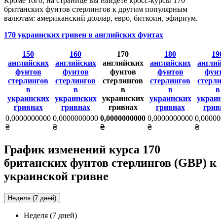
Кроме того, на странице вы найдёте кросс-курсы 170
британских фунтов стерлингов к другим популярным
валютам: американский доллар, евро, биткоин, эфириум.
170 украинских гривен в английских фунтах
150
160
170
180
19
английских
английских
английских
английских
англи
фунтов
фунтов
фунтов
фунтов
фун
стерлингов
стерлингов
стерлингов
стерлингов
стерл
в
в
в
в
в
украинских
украинских
украинских
украинских
украи
гривнах
гривнах
гривнах
гривнах
грив
0,0000000000
0,0000000000
0,0000000000
0,0000000000
0,0000
₴
₴
₴
₴
₴
График изменений курса 170
британских фунтов стерлингов (GBP) к
украинской гривне
Неделя (7 дней)
Неделя (7 дней)