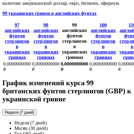
валютам: американский доллар, евро, биткоин, эфириум.
99 украинских гривен в английских фунтах
97
98
99
100
11
английских
английских
английских
английских
англи
фунтов
фунтов
фунтов
фунтов
фун
стерлингов
стерлингов
стерлингов
стерлингов
стерл
в
в
в
в
в
украинских
украинских
украинских
украинских
украи
гривнах
гривнах
гривнах
гривнах
грив
0,0000000000
0,0000000000
0,0000000000
0,0000000000
0,0000
₴
₴
₴
₴
₴
График изменений курса 99
британских фунтов стерлингов (GBP) к
украинской гривне
Неделя (7 дней)
Неделя (7 дней)
Месяц (30 дней)
Год (365 дней)