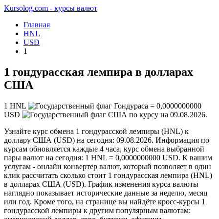
Kursolog.com - курсы валют
Главная
HNL
USD
1
1 гондурасская лемпира в долларах
США
1
HNL
=
0,0000000000
USD
по курсу на
09.08.2026
.
Узнайте курс обмена 1 гондурасской лемпиры (HNL) к
доллару США (USD) на сегодня: 09.08.2026. Информация по
курсам обновляется каждые 4 часа, курс обмена выбранной
пары валют на сегодня: 1 HNL = 0,0000000000 USD. К вашим
услугам - онлайн конвертер валют, который позволяет в один
клик рассчитать сколько стоит 1 гондурасская лемпира (HNL)
в долларах США (USD). График изменения курса валюты
наглядно показывает исторические данные за неделю, месяц
или год. Кроме того, на странице вы найдёте кросс-курсы 1
гондурасской лемпиры к другим популярным валютам: