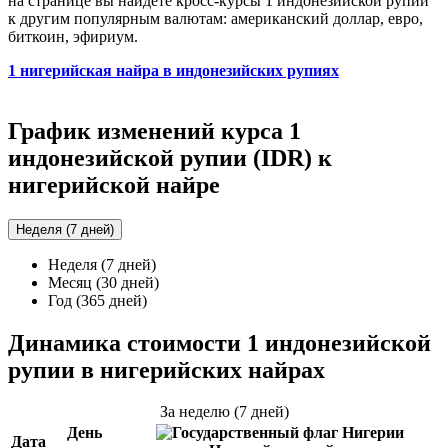
на странице вы найдёте кросс-курсы 1 индонезийской рупии
к другим популярным валютам: американский доллар, евро,
биткоин, эфириум.
1 нигерийская найра в индонезийских рупиях
График изменений курса 1
индонезийской рупии (IDR) к
нигерийской найре
Неделя (7 дней)
Неделя (7 дней)
Месяц (30 дней)
Год (365 дней)
Динамика стоимости 1 индонезийской
рупии в нигерийских найрах
За неделю (7 дней)
День
Дата