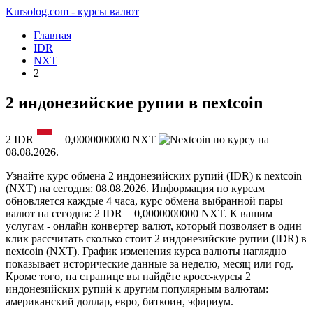
Kursolog.com - курсы валют
Главная
IDR
NXT
2
2 индонезийские рупии в nextcoin
2
IDR
=
0,0000000000
NXT
по курсу на
08.08.2026
.
Узнайте курс обмена 2 индонезийских рупий (IDR) к nextcoin
(NXT) на сегодня: 08.08.2026. Информация по курсам
обновляется каждые 4 часа, курс обмена выбранной пары
валют на сегодня: 2 IDR = 0,0000000000 NXT. К вашим
услугам - онлайн конвертер валют, который позволяет в один
клик рассчитать сколько стоит 2 индонезийские рупии (IDR) в
nextcoin (NXT). График изменения курса валюты наглядно
показывает исторические данные за неделю, месяц или год.
Кроме того, на странице вы найдёте кросс-курсы 2
индонезийских рупий к другим популярным валютам:
американский доллар, евро, биткоин, эфириум.