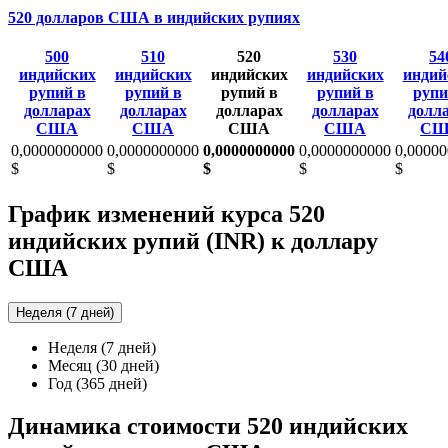
520 долларов США в индийских рупиях
500
510
520
530
54
индийских
индийских
индийских
индийских
индий
рупий в
рупий в
рупий в
рупий в
рупи
долларах
долларах
долларах
долларах
долл
США
США
США
США
СШ
0,0000000000
0,0000000000
0,0000000000
0,0000000000
0,0000
$
$
$
$
$
График изменений курса 520
индийских рупий (INR) к доллару
США
Неделя (7 дней)
Неделя (7 дней)
Месяц (30 дней)
Год (365 дней)
Динамика стоимости 520 индийских