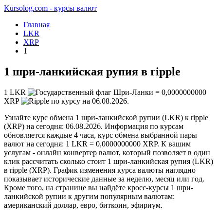
Kursolog.com - курсы валют
Главная
LKR
XRP
1
1 шри-ланкийская рупия в ripple
1
LKR
=
0,0000000000
XRP
по курсу на
06.08.2026
.
Узнайте курс обмена 1 шри-ланкийской рупии (LKR) к ripple
(XRP) на сегодня: 06.08.2026. Информация по курсам
обновляется каждые 4 часа, курс обмена выбранной пары
валют на сегодня: 1 LKR = 0,0000000000 XRP. К вашим
услугам - онлайн конвертер валют, который позволяет в один
клик рассчитать сколько стоит 1 шри-ланкийская рупия (LKR)
в ripple (XRP). График изменения курса валюты наглядно
показывает исторические данные за неделю, месяц или год.
Кроме того, на странице вы найдёте кросс-курсы 1 шри-
ланкийской рупии к другим популярным валютам:
американский доллар, евро, биткоин, эфириум.