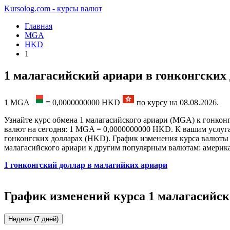
Kursolog.com - курсы валют
Главная
MGA
HKD
1
1 малагасийский ариари в гонконгских
1
MGA
=
0,0000000000
HKD
по курсу на
08.08.2026
.
Узнайте курс обмена 1 малагасийского ариари (MGA) к гонконг
валют на сегодня: 1 MGA = 0,0000000000 HKD. К вашим услугам
гонконгских долларах (HKD). График изменения курса валюты н
малагасийского ариари к другим популярным валютам: америка
1 гонконгский доллар в малагийких ариари
График изменений курса 1 малагасийск
Неделя (7 дней)