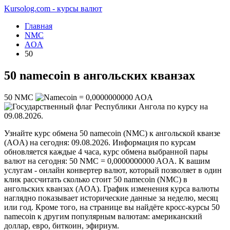
Kursolog.com - курсы валют
Главная
NMC
AOA
50
50 namecoin в ангольских кванзах
50
NMC
=
0,0000000000
AOA
по курсу на
09.08.2026
.
Узнайте курс обмена 50 namecoin (NMC) к ангольской кванзе
(AOA) на сегодня: 09.08.2026. Информация по курсам
обновляется каждые 4 часа, курс обмена выбранной пары
валют на сегодня: 50 NMC = 0,0000000000 AOA. К вашим
услугам - онлайн конвертер валют, который позволяет в один
клик рассчитать сколько стоит 50 namecoin (NMC) в
ангольских кванзах (AOA). График изменения курса валюты
наглядно показывает исторические данные за неделю, месяц
или год. Кроме того, на странице вы найдёте кросс-курсы 50
namecoin к другим популярным валютам: американский
доллар, евро, биткоин, эфириум.