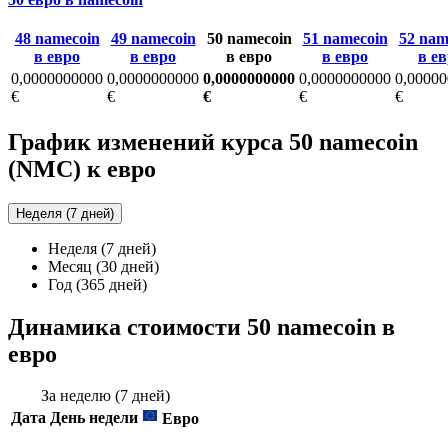
48 namecoin
49 namecoin
50 namecoin
51 namecoin
52 nam
в евро
в евро
в евро
в евро
в е
0,0000000000
0,0000000000
0,0000000000
0,0000000000
0,0000
€
€
€
€
€
График изменений курса 50 namecoin
(NMC) к евро
Неделя (7 дней)
Неделя (7 дней)
Месяц (30 дней)
Год (365 дней)
Динамика стоимости 50 namecoin в
евро
За неделю (7 дней)
Дата
День недели
Евро