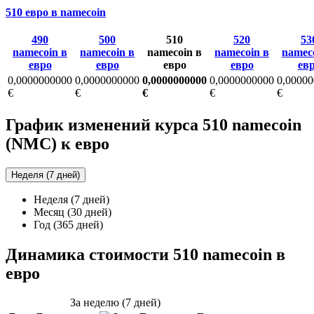
510 евро в namecoin
490
500
510
520
53
namecoin в
namecoin в
namecoin в
namecoin в
namec
евро
евро
евро
евро
ев
0,0000000000
0,0000000000
0,0000000000
0,0000000000
0,0000
€
€
€
€
€
График изменений курса 510 namecoin
(NMC) к евро
Неделя (7 дней)
Неделя (7 дней)
Месяц (30 дней)
Год (365 дней)
Динамика стоимости 510 namecoin в
евро
За неделю (7 дней)