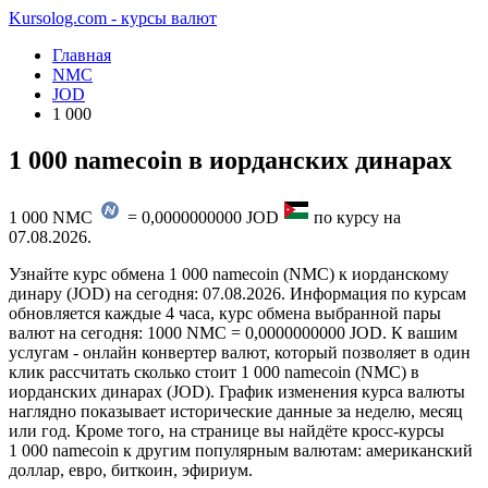
Kursolog.com - курсы валют
Главная
NMC
JOD
1 000
1 000 namecoin в иорданских динарах
1 000
NMC
=
0,0000000000
JOD
по курсу на
07.08.2026
.
Узнайте курс обмена 1 000 namecoin (NMC) к иорданскому
динару (JOD) на сегодня: 07.08.2026. Информация по курсам
обновляется каждые 4 часа, курс обмена выбранной пары
валют на сегодня: 1000 NMC = 0,0000000000 JOD. К вашим
услугам - онлайн конвертер валют, который позволяет в один
клик рассчитать сколько стоит 1 000 namecoin (NMC) в
иорданских динарах (JOD). График изменения курса валюты
наглядно показывает исторические данные за неделю, месяц
или год. Кроме того, на странице вы найдёте кросс-курсы
1 000 namecoin к другим популярным валютам: американский
доллар, евро, биткоин, эфириум.