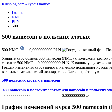
Kursolog.com - курсы валют
Главная
NMC
PLN
500
500 namecoin в польских злотых
500
NMC
=
0,0000000000
PLN
Узнайте курс обмена 500 namecoin (NMC) к польскому злотому 
сегодня: 500 NMC = 0,0000000000 PLN. К вашим услугам - онла
График изменения курса валюты наглядно показывает историчес
валютам: американский доллар, евро, биткоин, эфириум.
500 польских злотых в namecoin
480 namecoin в польских злотых
490 namecoin в польских з
0,0000000000 zł
0,0000000000 zł
График изменений курса 500 namecoin 