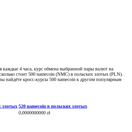
ся каждые 4 часа, курс обмена выбранной пары валют на
сколько стоит 500 namecoin (NMC) в польских злотых (PLN).
 вы найдёте кросс-курсы 500 namecoin к другим популярным
х злотых
520 namecoin в польских злотых
0,0000000000 zł