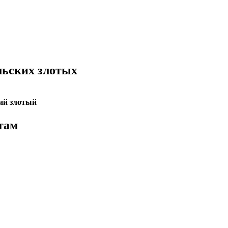
льских злотых
ий злотый
там