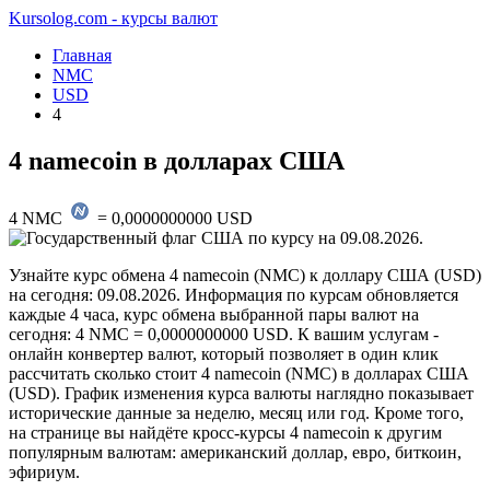
Kursolog.com - курсы валют
Главная
NMC
USD
4
4 namecoin в долларах США
4
NMC
=
0,0000000000
USD
по курсу на
09.08.2026
.
Узнайте курс обмена 4 namecoin (NMC) к доллару США (USD)
на сегодня: 09.08.2026. Информация по курсам обновляется
каждые 4 часа, курс обмена выбранной пары валют на
сегодня: 4 NMC = 0,0000000000 USD. К вашим услугам -
онлайн конвертер валют, который позволяет в один клик
рассчитать сколько стоит 4 namecoin (NMC) в долларах США
(USD). График изменения курса валюты наглядно показывает
исторические данные за неделю, месяц или год. Кроме того,
на странице вы найдёте кросс-курсы 4 namecoin к другим
популярным валютам: американский доллар, евро, биткоин,
эфириум.