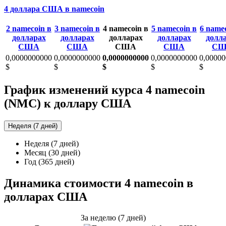
4 доллара США в namecoin
2 namecoin в
3 namecoin в
4 namecoin в
5 namecoin в
6 name
долларах
долларах
долларах
долларах
долл
США
США
США
США
СШ
0,0000000000
0,0000000000
0,0000000000
0,0000000000
0,0000
$
$
$
$
$
График изменений курса 4 namecoin
(NMC) к доллару США
Неделя (7 дней)
Неделя (7 дней)
Месяц (30 дней)
Год (365 дней)
Динамика стоимости 4 namecoin в
долларах США
За неделю (7 дней)