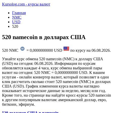
Kursolog.com - курсы валют
Главная
NMC
USD
520
520 namecoin в долларах США
520
NMC
=
0,0000000000
USD
по курсу на
06.08.2026
.
Узнайте курс обмена 520 namecoin (NMC) к доллару США
(USD) на сегодня: 06.08.2026. Информация по курсам
обновляется каждые 4 часа, курс обмена выбранной пары
валют на сегодня: 520 NMC = 0,0000000000 USD. К вашим
услугам - онлайн конвертер валют, который позволяет в один
клик рассчитать сколько стоит 520 namecoin (NMC) в долларах
США (USD). График изменения курса валюты наглядно
показывает исторические данные за неделю, месяц или год.
Кроме того, на странице вы найдёте кросс-курсы 520 namecoin
к другим популярным валютам: американский доллар, евро,
биткоин, эфириум.
520 долларов США в namecoin