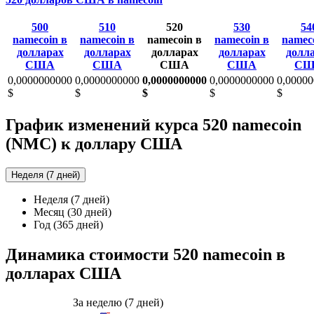
500
510
520
530
54
namecoin в
namecoin в
namecoin в
namecoin в
namec
долларах
долларах
долларах
долларах
долл
США
США
США
США
СШ
0,0000000000
0,0000000000
0,0000000000
0,0000000000
0,0000
$
$
$
$
$
График изменений курса 520 namecoin
(NMC) к доллару США
Неделя (7 дней)
Неделя (7 дней)
Месяц (30 дней)
Год (365 дней)
Динамика стоимости 520 namecoin в
долларах США
За неделю (7 дней)