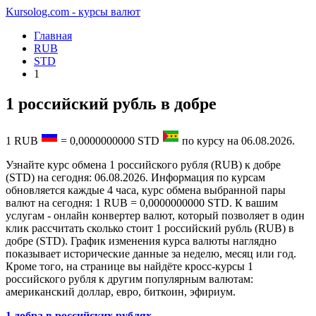
Kursolog.com - курсы валют
Главная
RUB
STD
1
1 российский рубль в добре
1
RUB
=
0,0000000000
STD
по курсу на
06.08.2026
.
Узнайте курс обмена 1 российского рубля (RUB) к добре
(STD) на сегодня: 06.08.2026. Информация по курсам
обновляется каждые 4 часа, курс обмена выбранной пары
валют на сегодня: 1 RUB = 0,0000000000 STD. К вашим
услугам - онлайн конвертер валют, который позволяет в один
клик рассчитать сколько стоит 1 российский рубль (RUB) в
добре (STD). График изменения курса валюты наглядно
показывает исторические данные за неделю, месяц или год.
Кроме того, на странице вы найдёте кросс-курсы 1
российского рубля к другим популярным валютам:
американский доллар, евро, биткоин, эфириум.
1 добра в российских рублях