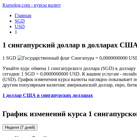
Kursolog.com - курсы валют
Главная
SGD
USD
1
1 сингапурский доллар в долларах СШ
1
SGD
=
0,0000000000
US
Узнайте курс обмена 1 сингапурского доллара (SGD) к доллару
сегодня: 1 SGD = 0,0000000000 USD. К вашим услугам - онлайн
(USD). График изменения курса валюты наглядно показывает ис
другим популярным валютам: американский доллар, евро, битк
1 доллар США в сингапурских долларах
График изменений курса 1 сингапурско
Неделя (7 дней)