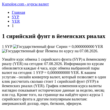
Kursolog.com - курсы валют
Главная
SYP
YER
1
1 сирийский фунт в йеменских риалах
1
SYP
=
0,0000000000
YER
по курсу на
07.08.2026
.
Узнайте курс обмена 1 сирийского фунта (SYP) к йеменскому
риалу (YER) на сегодня: 07.08.2026. Информация по курсам
обновляется каждые 4 часа, курс обмена выбранной пары
валют на сегодня: 1 SYP = 0,0000000000 YER. К вашим
услугам - онлайн конвертер валют, который позволяет в один
клик рассчитать сколько стоит 1 сирийский фунт (SYP) в
йеменских риалах (YER). График изменения курса валюты
наглядно показывает исторические данные за неделю, месяц
или год. Кроме того, на странице вы найдёте кросс-курсы 1
сирийского фунта к другим популярным валютам:
американский доллар, евро, биткоин, эфириум.