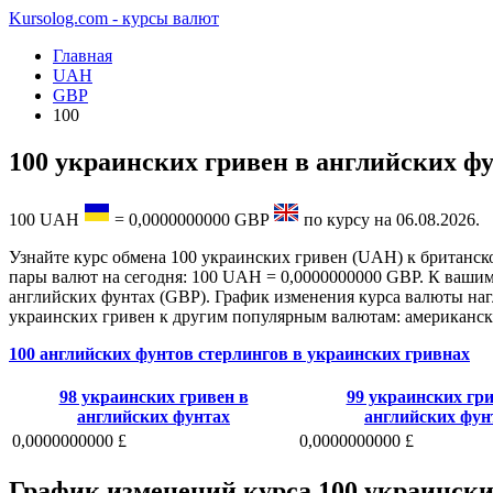
Kursolog.com - курсы валют
Главная
UAH
GBP
100
100 украинских гривен в английских ф
100
UAH
=
0,0000000000
GBP
по курсу на
06.08.2026
.
Узнайте курс обмена 100 украинских гривен (UAH) к британско
пары валют на сегодня: 100 UAH = 0,0000000000 GBP. К вашим 
английских фунтах (GBP). График изменения курса валюты нагл
украинских гривен к другим популярным валютам: американски
100 английских фунтов стерлингов в украинских гривнах
98 украинских гривен в
99 украинских гри
английских фунтах
английских фун
0,0000000000 £
0,0000000000 £
График изменений курса 100 украински