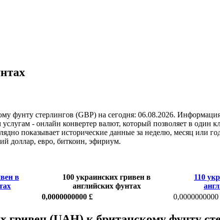
унтах
му фунту стерлингов (GBP) на сегодня: 06.08.2026. Информация
услугам - онлайн конвертер валют, который позволяет в один к
ядно показывает исторические данные за неделю, месяц или год
й доллар, евро, биткоин, эфириум.
вен в
100 украинских гривен в
110 ук
тах
английских фунтах
англ
0,0000000000 £
0,0000000000
х гривен (UAH) к британскому фунту ст