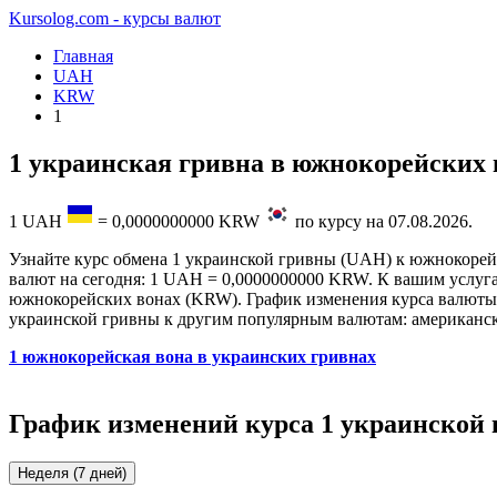
Kursolog.com - курсы валют
Главная
UAH
KRW
1
1 украинская гривна в южнокорейских 
1
UAH
=
0,0000000000
KRW
по курсу на
07.08.2026
.
Узнайте курс обмена 1 украинской гривны (UAH) к южнокорейс
валют на сегодня: 1 UAH = 0,0000000000 KRW. К вашим услугам
южнокорейских вонах (KRW). График изменения курса валюты н
украинской гривны к другим популярным валютам: американски
1 южнокорейская вона в украинских гривнах
График изменений курса 1 украинской
Неделя (7 дней)