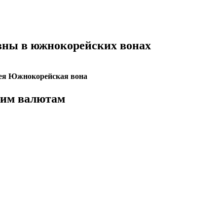
вны в южнокорейских вонах
Южнокорейская вона
гим валютам