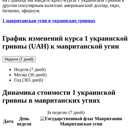
на странице вы найдёте кросс-курсы 1 украинской гривны к
другим популярным валютам: американский доллар, евро,
биткоин, эфириум.
1 мавританская угия в украинских гривнах
График изменений курса 1 украинской
гривны (UAH) к мавританской угии
Неделя (7 дней)
Неделя (7 дней)
Месяц (30 дней)
Год (365 дней)
Динамика стоимости 1 украинской
гривны в мавританских угиях
За неделю (7 дней)
День
Дата
недели
Мавританская угия