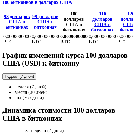
100 биткоинов в долларах США
100
110
12
98 долларов
99 долларов
долларов
долларов
долл
США в
США в
США в
США в
США
биткоинах
биткоинах
биткоинах
биткоинах
битко
0,0000000000
0,0000000000
0,0000000000
0,0000000000
0,0000
BTC
BTC
BTC
BTC
BTC
График изменений курса 100 долларов
США (USD) к биткоину
Неделя (7 дней)
Неделя (7 дней)
Месяц (30 дней)
Год (365 дней)
Динамика стоимости 100 долларов
США в биткоинах
За неделю (7 дней)