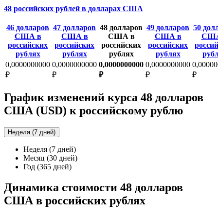
48 российских рублей в долларах США
46 долларов
47 долларов
48 долларов
49 долларов
50 дол
США в
США в
США в
США в
США
российских
российских
российских
российских
росси
рублях
рублях
рублях
рублях
руб
0,0000000000
0,0000000000
0,0000000000
0,0000000000
0,0000
₽
₽
₽
₽
₽
График изменений курса 48 долларов
США (USD) к российскому рублю
Неделя (7 дней)
Неделя (7 дней)
Месяц (30 дней)
Год (365 дней)
Динамика стоимости 48 долларов
США в российских рублях