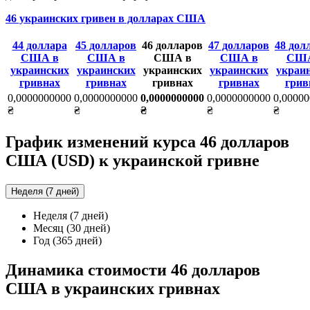
46 украинских гривен в долларах США
44 доллара
45 долларов
46 долларов
47 долларов
48 дол
США в
США в
США в
США в
США
украинских
украинских
украинских
украинских
украи
гривнах
гривнах
гривнах
гривнах
грив
0,0000000000
0,0000000000
0,0000000000
0,0000000000
0,0000
₴
₴
₴
₴
₴
График изменений курса 46 долларов
США (USD) к украинской гривне
Неделя (7 дней)
Неделя (7 дней)
Месяц (30 дней)
Год (365 дней)
Динамика стоимости 46 долларов
США в украинских гривнах