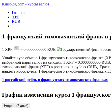
Kursolog.com - курсы валют
Главная
XPF
RUB
1
1 французский тихоокеанский франк в 
1
XPF
=
0,0000000000
RUB
Узнайте курс обмена 1 французского тихоокеанскоо франка (XP
выбранной пары валют на сегодня: 1 XPF = 0,0000000000 RUB. 
тихоокеанский франк (XPF) в российских рублях (RUB). График
найдёте кросс-курсы 1 французского тихоокеанскоо франка к 
1 российский рубль в французских тихоокеанских франках
График изменений курса 1 французског
Неделя (7 дней)