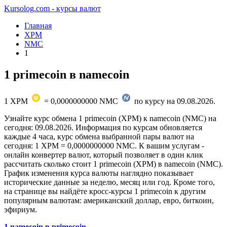
Kursolog.com - курсы валют
Главная
XPM
NMC
1
1 primecoin в namecoin
1
XPM
=
0,0000000000
NMC
по курсу на
09.08.2026
.
Узнайте курс обмена 1 primecoin (XPM) к namecoin (NMC) на
сегодня: 09.08.2026. Информация по курсам обновляется
каждые 4 часа, курс обмена выбранной пары валют на
сегодня: 1 XPM = 0,0000000000 NMC. К вашим услугам -
онлайн конвертер валют, который позволяет в один клик
рассчитать сколько стоит 1 primecoin (XPM) в namecoin (NMC).
График изменения курса валюты наглядно показывает
исторические данные за неделю, месяц или год. Кроме того,
на странице вы найдёте кросс-курсы 1 primecoin к другим
популярным валютам: американский доллар, евро, биткоин,
эфириум.
1 namecoin в primecoin