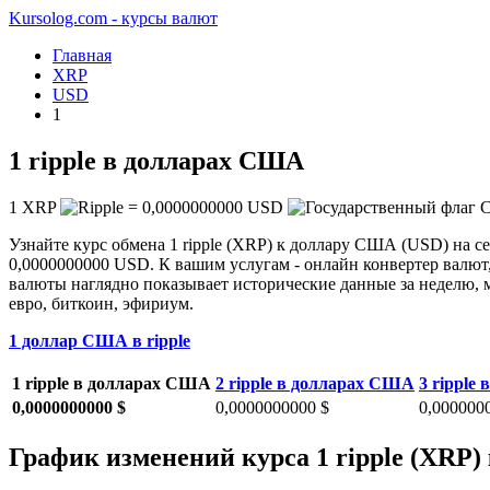
Kursolog.com - курсы валют
Главная
XRP
USD
1
1 ripple в долларах США
1
XRP
=
0,0000000000
USD
Узнайте курс обмена 1 ripple (XRP) к доллару США (USD) на с
0,0000000000 USD. К вашим услугам - онлайн конвертер валют,
валюты наглядно показывает исторические данные за неделю, м
евро, биткоин, эфириум.
1 доллар США в ripple
1 ripple в долларах США
2 ripple в долларах США
3 ripple
0,0000000000 $
0,0000000000 $
0,000000
График изменений курса 1 ripple (XRP