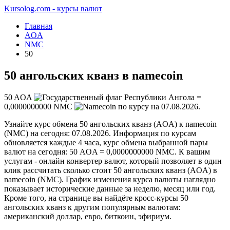
Kursolog.com - курсы валют
Главная
AOA
NMC
50
50 ангольских кванз в namecoin
50
AOA
=
0,0000000000
NMC
по курсу на
07.08.2026
.
Узнайте курс обмена 50 ангольских кванз (AOA) к namecoin
(NMC) на сегодня: 07.08.2026. Информация по курсам
обновляется каждые 4 часа, курс обмена выбранной пары
валют на сегодня: 50 AOA = 0,0000000000 NMC. К вашим
услугам - онлайн конвертер валют, который позволяет в один
клик рассчитать сколько стоит 50 ангольских кванз (AOA) в
namecoin (NMC). График изменения курса валюты наглядно
показывает исторические данные за неделю, месяц или год.
Кроме того, на странице вы найдёте кросс-курсы 50
ангольских кванз к другим популярным валютам:
американский доллар, евро, биткоин, эфириум.