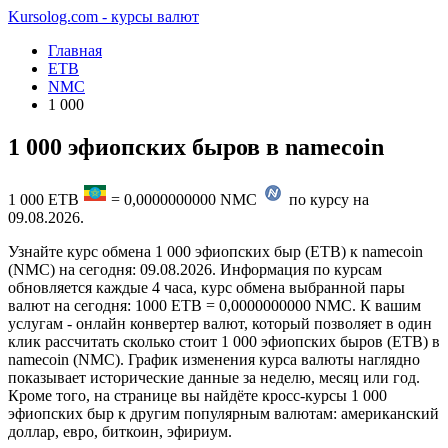
Kursolog.com - курсы валют
Главная
ETB
NMC
1 000
1 000 эфиопских быров в namecoin
1 000
ETB
=
0,0000000000
NMC
по курсу на
09.08.2026
.
Узнайте курс обмена 1 000 эфиопских быр (ETB) к namecoin
(NMC) на сегодня: 09.08.2026. Информация по курсам
обновляется каждые 4 часа, курс обмена выбранной пары
валют на сегодня: 1000 ETB = 0,0000000000 NMC. К вашим
услугам - онлайн конвертер валют, который позволяет в один
клик рассчитать сколько стоит 1 000 эфиопских быров (ETB) в
namecoin (NMC). График изменения курса валюты наглядно
показывает исторические данные за неделю, месяц или год.
Кроме того, на странице вы найдёте кросс-курсы 1 000
эфиопских быр к другим популярным валютам: американский
доллар, евро, биткоин, эфириум.