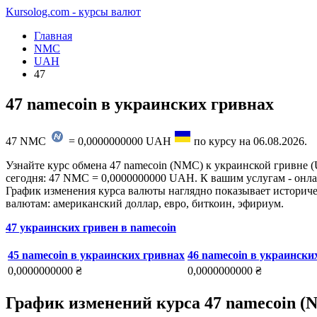
Kursolog.com - курсы валют
Главная
NMC
UAH
47
47 namecoin в украинских гривнах
47
NMC
=
0,0000000000
UAH
по курсу на
06.08.2026
.
Узнайте курс обмена 47 namecoin (NMC) к украинской гривне (
сегодня: 47 NMC = 0,0000000000 UAH. К вашим услугам - онлай
График изменения курса валюты наглядно показывает историчес
валютам: американский доллар, евро, биткоин, эфириум.
47 украинских гривен в namecoin
45 namecoin в украинских гривнах
46 namecoin в украински
0,0000000000 ₴
0,0000000000 ₴
График изменений курса 47 namecoin (