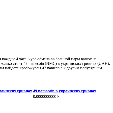
я каждые 4 часа, курс обмена выбранной пары валют на
сколько стоит 47 namecoin (NMC) в украинских гривнах (UAH).
 вы найдёте кросс-курсы 47 namecoin к другим популярным
краинских гривнах
49 namecoin в украинских гривнах
0,0000000000 ₴