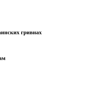
аинских гривнах
ам