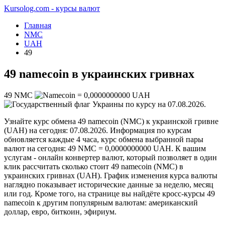
Kursolog.com - курсы валют
Главная
NMC
UAH
49
49 namecoin в украинских гривнах
49
NMC
=
0,0000000000
UAH
по курсу на
07.08.2026
.
Узнайте курс обмена 49 namecoin (NMC) к украинской гривне
(UAH) на сегодня: 07.08.2026. Информация по курсам
обновляется каждые 4 часа, курс обмена выбранной пары
валют на сегодня: 49 NMC = 0,0000000000 UAH. К вашим
услугам - онлайн конвертер валют, который позволяет в один
клик рассчитать сколько стоит 49 namecoin (NMC) в
украинских гривнах (UAH). График изменения курса валюты
наглядно показывает исторические данные за неделю, месяц
или год. Кроме того, на странице вы найдёте кросс-курсы 49
namecoin к другим популярным валютам: американский
доллар, евро, биткоин, эфириум.