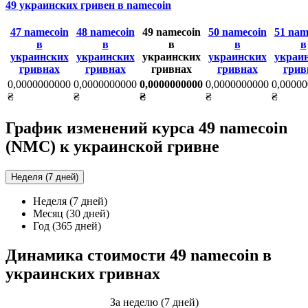
49 украинских гривен в namecoin
47 namecoin
48 namecoin
49 namecoin
50 namecoin
51 nam
в
в
в
в
в
украинских
украинских
украинских
украинских
украи
гривнах
гривнах
гривнах
гривнах
грив
0,0000000000
0,0000000000
0,0000000000
0,0000000000
0,0000
₴
₴
₴
₴
₴
График изменений курса 49 namecoin
(NMC) к украинской гривне
Неделя (7 дней)
Неделя (7 дней)
Месяц (30 дней)
Год (365 дней)
Динамика стоимости 49 namecoin в
украинских гривнах
За неделю (7 дней)