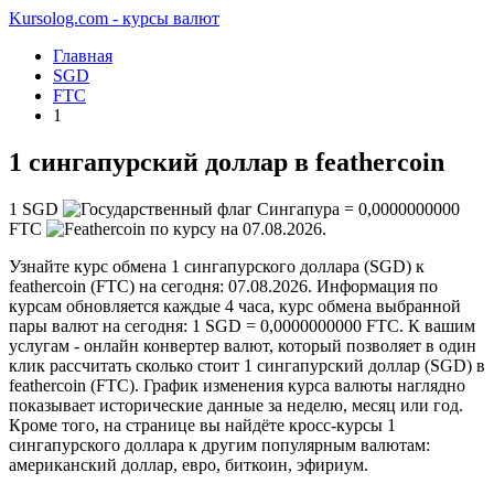
Kursolog.com - курсы валют
Главная
SGD
FTC
1
1 сингапурский доллар в feathercoin
1
SGD
=
0,0000000000
FTC
по курсу на
07.08.2026
.
Узнайте курс обмена 1 сингапурского доллара (SGD) к
feathercoin (FTC) на сегодня: 07.08.2026. Информация по
курсам обновляется каждые 4 часа, курс обмена выбранной
пары валют на сегодня: 1 SGD = 0,0000000000 FTC. К вашим
услугам - онлайн конвертер валют, который позволяет в один
клик рассчитать сколько стоит 1 сингапурский доллар (SGD) в
feathercoin (FTC). График изменения курса валюты наглядно
показывает исторические данные за неделю, месяц или год.
Кроме того, на странице вы найдёте кросс-курсы 1
сингапурского доллара к другим популярным валютам:
американский доллар, евро, биткоин, эфириум.