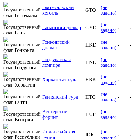
Гватемальский
(не
GTQ
-
-
кетсаль
задано)
(не
Гайанский доллар
GYD
-
-
задано)
Гонконгский
(не
HKD
-
-
доллар
задано)
Гондурасская
(не
HNL
-
-
лемпира
задано)
(не
Хорватская куна
HRK
-
-
задано)
(не
Гаитянский гурд
HTG
-
-
задано)
Венгерский
(не
HUF
-
-
форинт
задано)
Индонезийская
(не
IDR
-
-
рупия
задано)