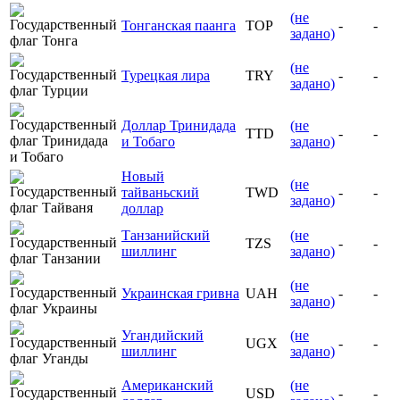
(не
Тонганская паанга
TOP
-
-
задано)
(не
Турецкая лира
TRY
-
-
задано)
Доллар Тринидада
(не
TTD
-
-
и Тобаго
задано)
Новый
(не
тайваньский
TWD
-
-
задано)
доллар
Танзанийский
(не
TZS
-
-
шиллинг
задано)
(не
Украинская гривна
UAH
-
-
задано)
Угандийский
(не
UGX
-
-
шиллинг
задано)
Американский
(не
USD
-
-