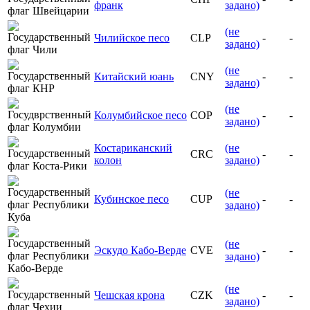
франк
задано)
(не
Чилийское песо
CLP
-
-
задано)
(не
Китайский юань
CNY
-
-
задано)
(не
Колумбийское песо
COP
-
-
задано)
Костариканский
(не
CRC
-
-
колон
задано)
(не
Кубинское песо
CUP
-
-
задано)
(не
Эскудо Кабо-Верде
CVE
-
-
задано)
(не
Чешская крона
CZK
-
-
задано)