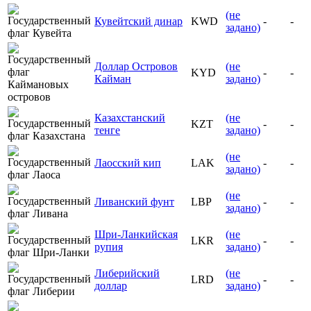
(не
Кувейтский динар
KWD
-
-
задано)
Доллар Островов
(не
KYD
-
-
Кайман
задано)
Казахстанский
(не
KZT
-
-
тенге
задано)
(не
Лаосский кип
LAK
-
-
задано)
(не
Ливанский фунт
LBP
-
-
задано)
Шри-Ланкийская
(не
LKR
-
-
рупия
задано)
Либерийский
(не
LRD
-
-
доллар
задано)