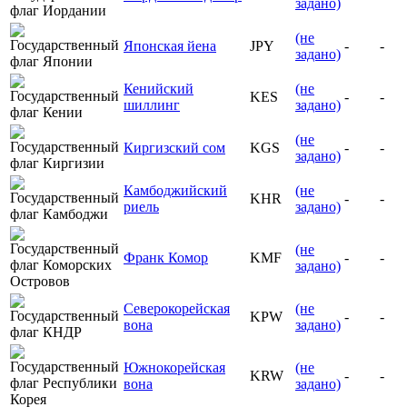
задано)
(не
Японская йена
JPY
-
-
задано)
Кенийский
(не
KES
-
-
шиллинг
задано)
(не
Киргизский сом
KGS
-
-
задано)
Камбоджийский
(не
KHR
-
-
риель
задано)
(не
Франк Комор
KMF
-
-
задано)
Северокорейская
(не
KPW
-
-
вона
задано)
Южнокорейская
(не
KRW
-
-
вона
задано)