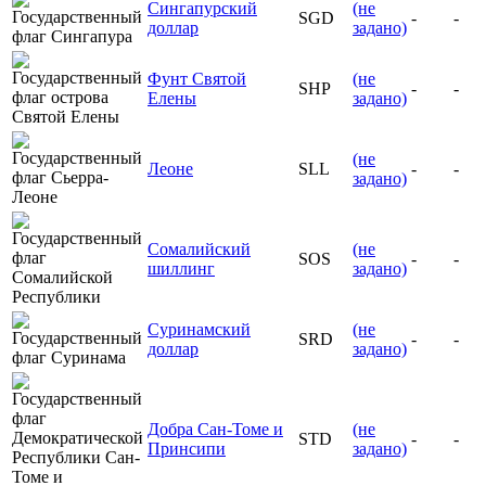
Сингапурский
(не
SGD
-
-
доллар
задано)
Фунт Святой
(не
SHP
-
-
Елены
задано)
(не
Леоне
SLL
-
-
задано)
Сомалийский
(не
SOS
-
-
шиллинг
задано)
Суринамский
(не
SRD
-
-
доллар
задано)
Добра Сан-Томе и
(не
STD
-
-
Принсипи
задано)