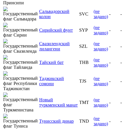
Сальвадорский
(не
SVC
-
-
колон
задано)
(не
Сирийский фунт
SYP
-
-
задано)
Свазилендский
(не
SZL
-
-
лилангени
задано)
(не
Тайский бат
THB
-
-
задано)
Таджикский
(не
TJS
-
-
сомони
задано)
Новый
(не
TMT
-
-
туркменский манат
задано)
(не
Тунисский динар
TND
-
-
задано)