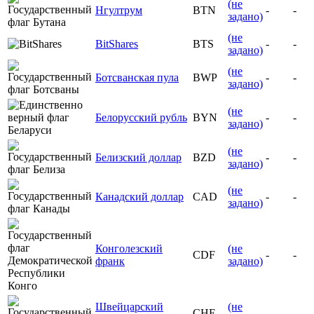
(не
Нгултрум
BTN
-
-
задано)
(не
BitShares
BTS
-
-
задано)
(не
Ботсванская пула
BWP
-
-
задано)
(не
Белорусский рубль
BYN
-
-
задано)
(не
Белизский доллар
BZD
-
-
задано)
(не
Канадский доллар
CAD
-
-
задано)
Конголезский
(не
CDF
-
-
франк
задано)
Швейцарский
(не
CHF
-
-