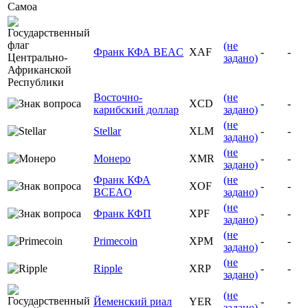
(не
Франк КФА BEAC
XAF
-
-
задано)
Восточно-
(не
XCD
-
-
карибский доллар
задано)
(не
Stellar
XLM
-
-
задано)
(не
Монеро
XMR
-
-
задано)
Франк КФА
(не
XOF
-
-
BCEAO
задано)
(не
Франк КФП
XPF
-
-
задано)
(не
Primecoin
XPM
-
-
задано)
(не
Ripple
XRP
-
-
задано)
(не
Йеменский риал
YER
-
-
задано)