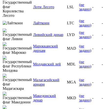
(не
Лоти Лесото
LSL
-
-
задано)
(не
Лайткоин
LTC
-
-
задано)
(не
Ливийский динар
LYD
-
-
задано)
Марокканский
(не
MAD
-
-
дирхам
задано)
(не
Молдавский лей
MDL
-
-
задано)
Малагасийский
(не
MGA
-
-
ариари
задано)
Македонский
(не
MKD
-
-
денар
задано)