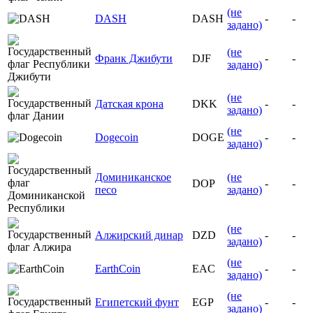
(не
DASH
DASH
-
-
задано)
(не
Франк Джибути
DJF
-
-
задано)
(не
Датская крона
DKK
-
-
задано)
(не
Dogecoin
DOGE
-
-
задано)
Доминиканское
(не
DOP
-
-
песо
задано)
(не
Алжирский динар
DZD
-
-
задано)
(не
EarthCoin
EAC
-
-
задано)
(не
Египетский фунт
EGP
-
-
задано)