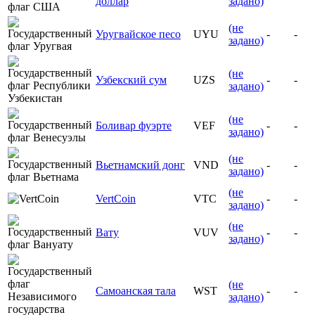
доллар
задано)
(не
Уругвайское песо
UYU
-
-
задано)
(не
Узбекский сум
UZS
-
-
задано)
(не
Боливар фуэрте
VEF
-
-
задано)
(не
Вьетнамский донг
VND
-
-
задано)
(не
VertCoin
VTC
-
-
задано)
(не
Вату
VUV
-
-
задано)
(не
Самоанская тала
WST
-
-
задано)