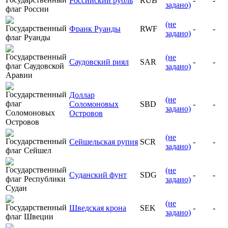
Российский рубль
RUB
-
-
задано)
(не
Франк Руанды
RWF
-
-
задано)
(не
Саудовский риял
SAR
-
-
задано)
Доллар
(не
Соломоновых
SBD
-
-
задано)
Островов
(не
Сейшельская рупия
SCR
-
-
задано)
(не
Суданский фунт
SDG
-
-
задано)
(не
Шведская крона
SEK
-
-
задано)