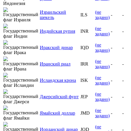
Израильский
(не
ILS
-
-
шекель
задано)
(не
Индийская рупия
INR
-
-
задано)
(не
Иракский динар
IQD
-
-
задано)
(не
Иранский риал
IRR
-
-
задано)
(не
Исландская крона
ISK
-
-
задано)
(не
Джерсийский фунт
JEP
-
-
задано)
(не
Ямайский доллар
JMD
-
-
задано)
(не
Иорданский динар
JOD
-
-