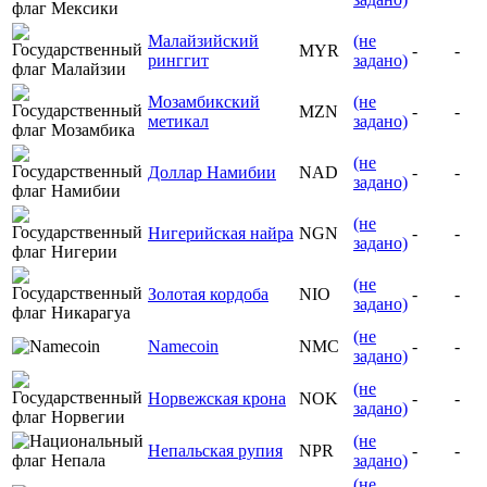
Малайзийский
(не
MYR
-
-
ринггит
задано)
Мозамбикский
(не
MZN
-
-
метикал
задано)
(не
Доллар Намибии
NAD
-
-
задано)
(не
Нигерийская найра
NGN
-
-
задано)
(не
Золотая кордоба
NIO
-
-
задано)
(не
Namecoin
NMC
-
-
задано)
(не
Норвежская крона
NOK
-
-
задано)
(не
Непальская рупия
NPR
-
-
задано)
(не