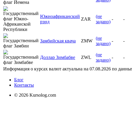
Южноафриканский
(не
ZAR
-
-
рэнд
задано)
(не
Замбийская квача
ZMW
-
-
задано)
(не
Доллар Зимбабве
ZWL
-
-
задано)
Информация о курсах валют актуальна на
07.08.2026
по данны
Блог
Контакты
© 2026 Kursolog.com