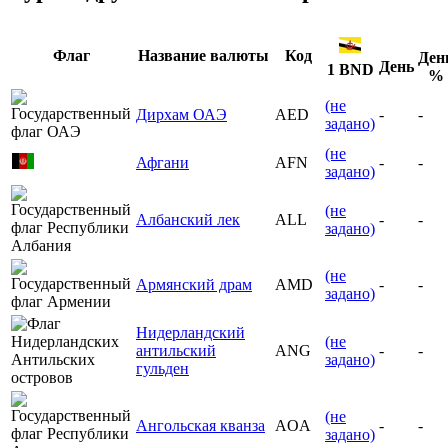
Флаг
Название валюты
Код
Ден
День
1 BND
%
(не
Дирхам ОАЭ
AED
-
-
задано)
(не
Афгани
AFN
-
-
задано)
(не
Албанский лек
ALL
-
-
задано)
(не
Армянский драм
AMD
-
-
задано)
Нидерландский
(не
антильский
ANG
-
-
задано)
гульден
(не
Ангольская кванза
AOA
-
-
задано)