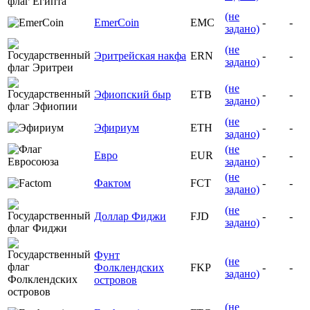
(не
EmerCoin
EMC
-
-
задано)
(не
Эритрейская накфа
ERN
-
-
задано)
(не
Эфиопский быр
ETB
-
-
задано)
(не
Эфириум
ETH
-
-
задано)
(не
Евро
EUR
-
-
задано)
(не
Фактом
FCT
-
-
задано)
(не
Доллар Фиджи
FJD
-
-
задано)
Фунт
(не
Фолклендских
FKP
-
-
задано)
островов
(не