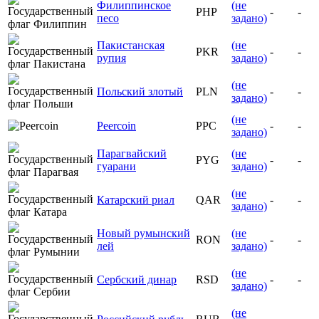
Филиппинское
(не
PHP
-
-
песо
задано)
Пакистанская
(не
PKR
-
-
рупия
задано)
(не
Польский злотый
PLN
-
-
задано)
(не
Peercoin
PPC
-
-
задано)
Парагвайский
(не
PYG
-
-
гуарани
задано)
(не
Катарский риал
QAR
-
-
задано)
Новый румынский
(не
RON
-
-
лей
задано)
(не
Сербский динар
RSD
-
-
задано)
(не