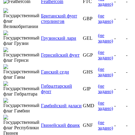
Feathercoin
FTC
-
-
задано)
Британский фунт
(не
GBP
-
-
стерлингов
задано)
(не
Грузинский лари
GEL
-
-
задано)
(не
Гернсийский фунт
GGP
-
-
задано)
(не
Ганский седи
GHS
-
-
задано)
Гибралтарский
(не
GIP
-
-
фунт
задано)
(не
Гамбийский даласи
GMD
-
-
задано)
(не
Гвинейский франк
GNF
-
-
задано)