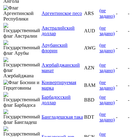
(не
Аргентинское песо
ARS
-
-
задано)
Австралийский
(не
AUD
-
-
доллар
задано)
Арубанский
(не
AWG
-
-
флорин
задано)
Азербайджанский
(не
AZN
-
-
манат
задано)
Конвертируемая
(не
BAM
-
-
марка
задано)
Барбадосский
(не
BBD
-
-
доллар
задано)
(не
Бангладешская така
BDT
-
-
задано)
(не
Болгарский лев
BGN
-
-