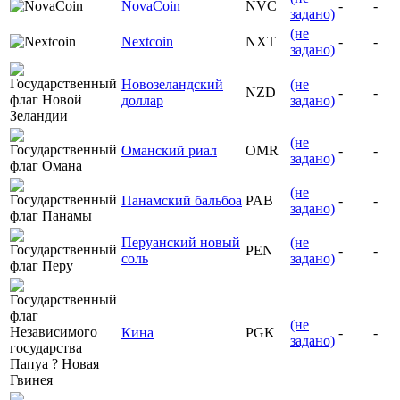
NovaCoin
NVC
-
-
задано)
(не
Nextcoin
NXT
-
-
задано)
Новозеландский
(не
NZD
-
-
доллар
задано)
(не
Оманский риал
OMR
-
-
задано)
(не
Панамский бальбоа
PAB
-
-
задано)
Перуанский новый
(не
PEN
-
-
соль
задано)
(не
Кина
PGK
-
-
задано)