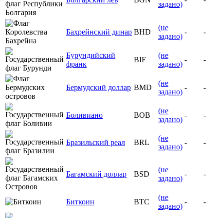
задано)
(не
Бахрейнский динар
BHD
-
-
задано)
Бурундийский
(не
BIF
-
-
франк
задано)
(не
Бермудский доллар
BMD
-
-
задано)
(не
Боливиано
BOB
-
-
задано)
(не
Бразильский реал
BRL
-
-
задано)
(не
Багамский доллар
BSD
-
-
задано)
(не
Биткоин
BTC
-
-
задано)