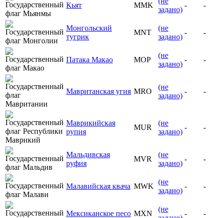
(не
Кьят
MMK
-
-
задано)
Монгольский
(не
MNT
-
-
тугрик
задано)
(не
Патака Макао
MOP
-
-
задано)
(не
Мавританская угия
MRO
-
-
задано)
Маврикийская
(не
MUR
-
-
рупия
задано)
Мальдивская
(не
MVR
-
-
руфия
задано)
(не
Малавийская квача
MWK
-
-
задано)
(не
Мексиканское песо
MXN
-
-
задано)