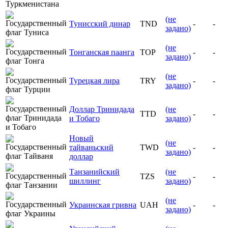
(не
Тунисский динар
TND
-
-
задано)
(не
Тонганская паанга
TOP
-
-
задано)
(не
Турецкая лира
TRY
-
-
задано)
Доллар Тринидада
(не
TTD
-
-
и Тобаго
задано)
Новый
(не
тайваньский
TWD
-
-
задано)
доллар
Танзанийский
(не
TZS
-
-
шиллинг
задано)
(не
Украинская гривна
UAH
-
-
задано)