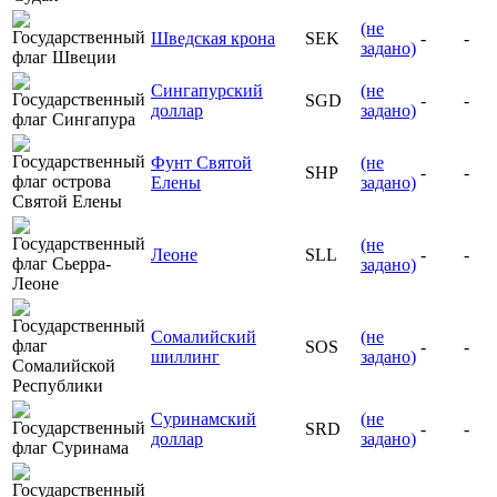
(не
Шведская крона
SEK
-
-
задано)
Сингапурский
(не
SGD
-
-
доллар
задано)
Фунт Святой
(не
SHP
-
-
Елены
задано)
(не
Леоне
SLL
-
-
задано)
Сомалийский
(не
SOS
-
-
шиллинг
задано)
Суринамский
(не
SRD
-
-
доллар
задано)