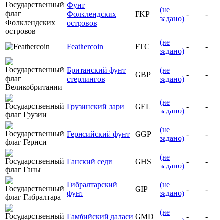
Фунт
(не
Фолклендских
FKP
-
-
задано)
островов
(не
Feathercoin
FTC
-
-
задано)
Британский фунт
(не
GBP
-
-
стерлингов
задано)
(не
Грузинский лари
GEL
-
-
задано)
(не
Гернсийский фунт
GGP
-
-
задано)
(не
Ганский седи
GHS
-
-
задано)
Гибралтарский
(не
GIP
-
-
фунт
задано)
(не
Гамбийский даласи
GMD
-
-