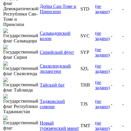
Добра Сан-Томе и
(не
STD
-
-
Принсипи
задано)
Сальвадорский
(не
SVC
-
-
колон
задано)
(не
Сирийский фунт
SYP
-
-
задано)
Свазилендский
(не
SZL
-
-
лилангени
задано)
(не
Тайский бат
THB
-
-
задано)
Таджикский
(не
TJS
-
-
сомони
задано)
Новый
(не
TMT
-
-
туркменский манат
задано)