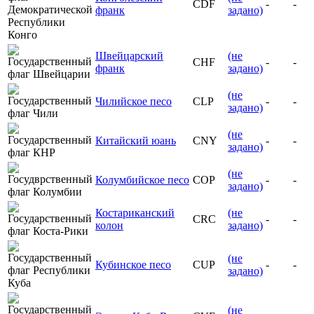
CDF
-
-
франк
задано)
Швейцарский
(не
CHF
-
-
франк
задано)
(не
Чилийское песо
CLP
-
-
задано)
(не
Китайский юань
CNY
-
-
задано)
(не
Колумбийское песо
COP
-
-
задано)
Костариканский
(не
CRC
-
-
колон
задано)
(не
Кубинское песо
CUP
-
-
задано)
(не