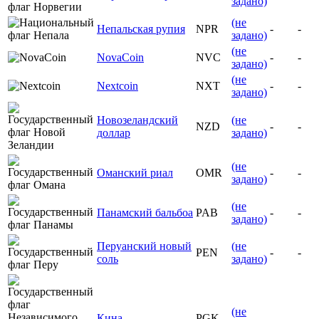
задано)
(не
Непальская рупия
NPR
-
-
задано)
(не
NovaCoin
NVC
-
-
задано)
(не
Nextcoin
NXT
-
-
задано)
Новозеландский
(не
NZD
-
-
доллар
задано)
(не
Оманский риал
OMR
-
-
задано)
(не
Панамский бальбоа
PAB
-
-
задано)
Перуанский новый
(не
PEN
-
-
соль
задано)
(не
Кина
PGK
-
-