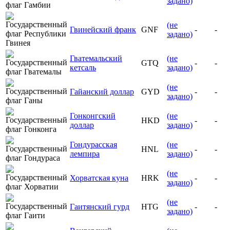
задано)
(не
Гвинейский франк
GNF
-
-
задано)
Гватемальский
(не
GTQ
-
-
кетсаль
задано)
(не
Гайанский доллар
GYD
-
-
задано)
Гонконгский
(не
HKD
-
-
доллар
задано)
Гондурасская
(не
HNL
-
-
лемпира
задано)
(не
Хорватская куна
HRK
-
-
задано)
(не
Гаитянский гурд
HTG
-
-
задано)