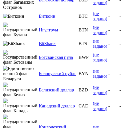
задано)
(не
Биткоин
BTC
-
-
задано)
(не
Нгултрум
BTN
-
-
задано)
(не
BitShares
BTS
-
-
задано)
(не
Ботсванская пула
BWP
-
-
задано)
(не
Белорусский рубль
BYN
-
-
задано)
(не
Белизский доллар
BZD
-
-
задано)
(не
Канадский доллар
CAD
-
-
задано)
Конголезский
(не