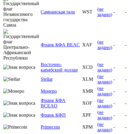
(не
Самоанская тала
WST
-
-
задано)
(не
Франк КФА BEAC
XAF
-
-
задано)
Восточно-
(не
XCD
-
-
карибский доллар
задано)
(не
Stellar
XLM
-
-
задано)
(не
Монеро
XMR
-
-
задано)
Франк КФА
(не
XOF
-
-
BCEAO
задано)
(не
Франк КФП
XPF
-
-
задано)
(не
Primecoin
XPM
-
-
задано)