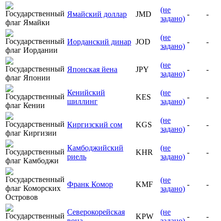
(не
Ямайский доллар
JMD
-
-
задано)
(не
Иорданский динар
JOD
-
-
задано)
(не
Японская йена
JPY
-
-
задано)
Кенийский
(не
KES
-
-
шиллинг
задано)
(не
Киргизский сом
KGS
-
-
задано)
Камбоджийский
(не
KHR
-
-
риель
задано)
(не
Франк Комор
KMF
-
-
задано)
Северокорейская
(не
KPW
-
-
вона
задано)