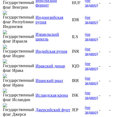
Венгерский
(не
HUF
-
-
форинт
задано)
Индонезийская
(не
IDR
-
-
рупия
задано)
Израильский
(не
ILS
-
-
шекель
задано)
(не
Индийская рупия
INR
-
-
задано)
(не
Иракский динар
IQD
-
-
задано)
(не
Иранский риал
IRR
-
-
задано)
(не
Исландская крона
ISK
-
-
задано)
(не
Джерсийский фунт
JEP
-
-
задано)