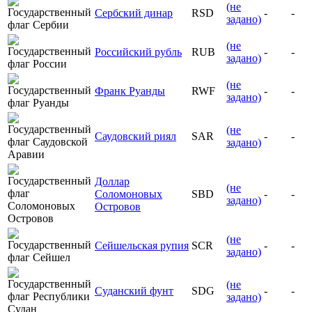
(не
Сербский динар
RSD
-
-
задано)
(не
Российский рубль
RUB
-
-
задано)
(не
Франк Руанды
RWF
-
-
задано)
(не
Саудовский риял
SAR
-
-
задано)
Доллар
(не
Соломоновых
SBD
-
-
задано)
Островов
(не
Сейшельская рупия
SCR
-
-
задано)
(не
Суданский фунт
SDG
-
-
задано)