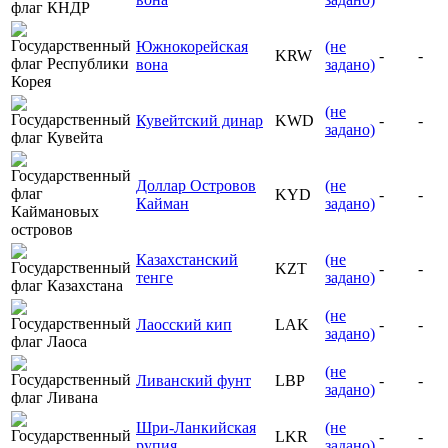
Южнокорейская
(не
KRW
-
-
вона
задано)
(не
Кувейтский динар
KWD
-
-
задано)
Доллар Островов
(не
KYD
-
-
Кайман
задано)
Казахстанский
(не
KZT
-
-
тенге
задано)
(не
Лаосский кип
LAK
-
-
задано)
(не
Ливанский фунт
LBP
-
-
задано)
Шри-Ланкийская
(не
LKR
-
-
рупия
задано)