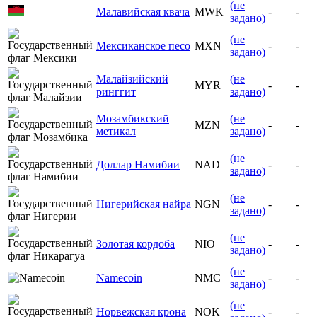
(не
Малавийская квача
MWK
-
-
задано)
(не
Мексиканское песо
MXN
-
-
задано)
Малайзийский
(не
MYR
-
-
ринггит
задано)
Мозамбикский
(не
MZN
-
-
метикал
задано)
(не
Доллар Намибии
NAD
-
-
задано)
(не
Нигерийская найра
NGN
-
-
задано)
(не
Золотая кордоба
NIO
-
-
задано)
(не
Namecoin
NMC
-
-
задано)
(не
Норвежская крона
NOK
-
-