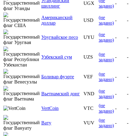
Угандийский
(не
UGX
-
-
шиллинг
задано)
Американский
(не
USD
-
-
доллар
задано)
(не
Уругвайское песо
UYU
-
-
задано)
(не
Узбекский сум
UZS
-
-
задано)
(не
Боливар фуэрте
VEF
-
-
задано)
(не
Вьетнамский донг
VND
-
-
задано)
(не
VertCoin
VTC
-
-
задано)
(не
Вату
VUV
-
-
задано)