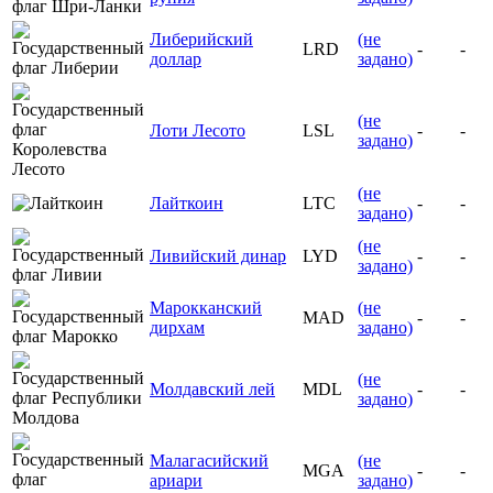
Либерийский
(не
LRD
-
-
доллар
задано)
(не
Лоти Лесото
LSL
-
-
задано)
(не
Лайткоин
LTC
-
-
задано)
(не
Ливийский динар
LYD
-
-
задано)
Марокканский
(не
MAD
-
-
дирхам
задано)
(не
Молдавский лей
MDL
-
-
задано)
Малагасийский
(не
MGA
-
-
ариари
задано)