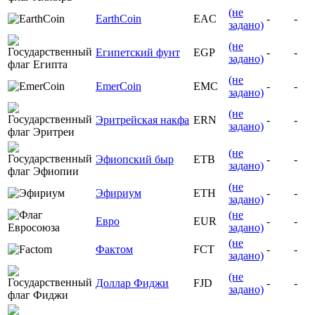
(не
EarthCoin
EAC
-
-
задано)
(не
Египетский фунт
EGP
-
-
задано)
(не
EmerCoin
EMC
-
-
задано)
(не
Эритрейская накфа
ERN
-
-
задано)
(не
Эфиопский быр
ETB
-
-
задано)
(не
Эфириум
ETH
-
-
задано)
(не
Евро
EUR
-
-
задано)
(не
Фактом
FCT
-
-
задано)
(не
Доллар Фиджи
FJD
-
-
задано)