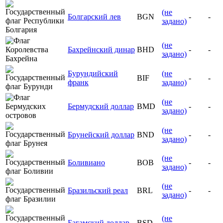
(не
Болгарский лев
BGN
-
-
задано)
(не
Бахрейнский динар
BHD
-
-
задано)
Бурундийский
(не
BIF
-
-
франк
задано)
(не
Бермудский доллар
BMD
-
-
задано)
(не
Брунейский доллар
BND
-
-
задано)
(не
Боливиано
BOB
-
-
задано)
(не
Бразильский реал
BRL
-
-
задано)
(не
Багамский доллар
BSD
-
-