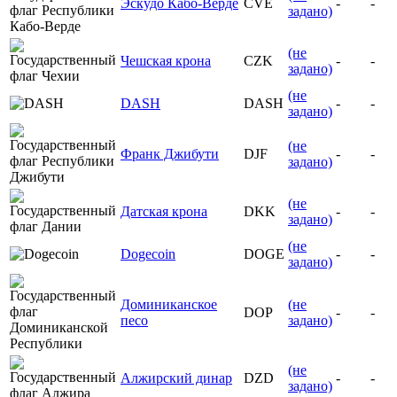
Эскудо Кабо-Верде
CVE
-
-
задано)
(не
Чешская крона
CZK
-
-
задано)
(не
DASH
DASH
-
-
задано)
(не
Франк Джибути
DJF
-
-
задано)
(не
Датская крона
DKK
-
-
задано)
(не
Dogecoin
DOGE
-
-
задано)
Доминиканское
(не
DOP
-
-
песо
задано)
(не
Алжирский динар
DZD
-
-
задано)