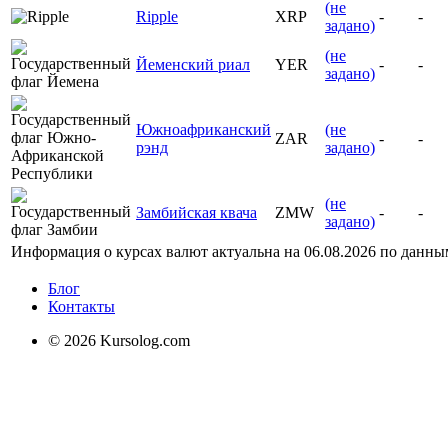
(не
Ripple
XRP
-
-
задано)
(не
Йеменский риал
YER
-
-
задано)
Южноафриканский
(не
ZAR
-
-
рэнд
задано)
(не
Замбийская квача
ZMW
-
-
задано)
Информация о курсах валют актуальна на
06.08.2026
по данны
Блог
Контакты
© 2026 Kursolog.com