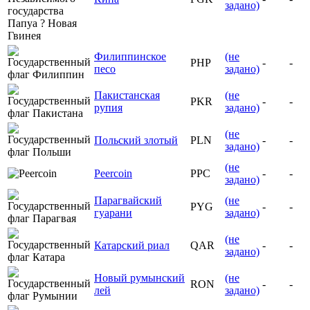
задано)
Филиппинское
(не
PHP
-
-
песо
задано)
Пакистанская
(не
PKR
-
-
рупия
задано)
(не
Польский злотый
PLN
-
-
задано)
(не
Peercoin
PPC
-
-
задано)
Парагвайский
(не
PYG
-
-
гуарани
задано)
(не
Катарский риал
QAR
-
-
задано)
Новый румынский
(не
RON
-
-
лей
задано)