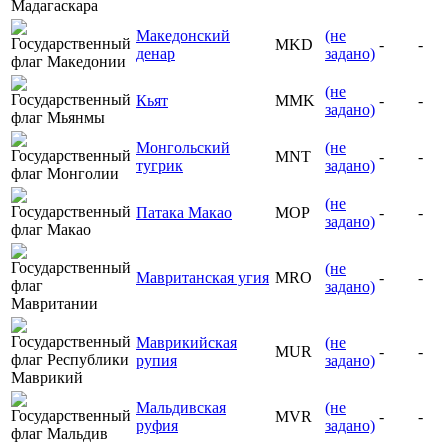
Македонский
(не
MKD
-
-
денар
задано)
(не
Кьят
MMK
-
-
задано)
Монгольский
(не
MNT
-
-
тугрик
задано)
(не
Патака Макао
MOP
-
-
задано)
(не
Мавританская угия
MRO
-
-
задано)
Маврикийская
(не
MUR
-
-
рупия
задано)
Мальдивская
(не
MVR
-
-
руфия
задано)