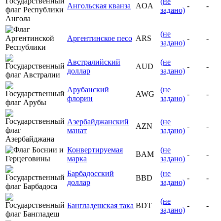
(не
Ангольская кванза
AOA
-
-
задано)
(не
Аргентинское песо
ARS
-
-
задано)
Австралийский
(не
AUD
-
-
доллар
задано)
Арубанский
(не
AWG
-
-
флорин
задано)
Азербайджанский
(не
AZN
-
-
манат
задано)
Конвертируемая
(не
BAM
-
-
марка
задано)
Барбадосский
(не
BBD
-
-
доллар
задано)
(не
Бангладешская така
BDT
-
-
задано)