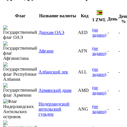
Флаг
Название валюты
Код
Ден
День
1 ZWL
%
(не
Дирхам ОАЭ
AED
-
-
задано)
(не
Афгани
AFN
-
-
задано)
(не
Албанский лек
ALL
-
-
задано)
(не
Армянский драм
AMD
-
-
задано)
Нидерландский
(не
антильский
ANG
-
-
задано)
гульден