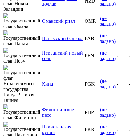
NZD
-
-
доллар
задано)
(не
Оманский риал
OMR
-
-
задано)
(не
Панамский бальбоа
PAB
-
-
задано)
Перуанский новый
(не
PEN
-
-
соль
задано)
(не
Кина
PGK
-
-
задано)
Филиппинское
(не
PHP
-
-
песо
задано)
Пакистанская
(не
PKR
-
-
рупия
задано)