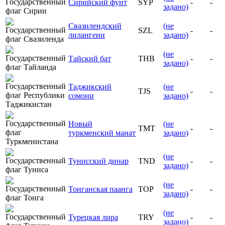
Сирийский фунт
SYP
-
-
задано)
Свазилендский
(не
SZL
-
-
лилангени
задано)
(не
Тайский бат
THB
-
-
задано)
Таджикский
(не
TJS
-
-
сомони
задано)
Новый
(не
TMT
-
-
туркменский манат
задано)
(не
Тунисский динар
TND
-
-
задано)
(не
Тонганская паанга
TOP
-
-
задано)
(не
Турецкая лира
TRY
-
-
задано)