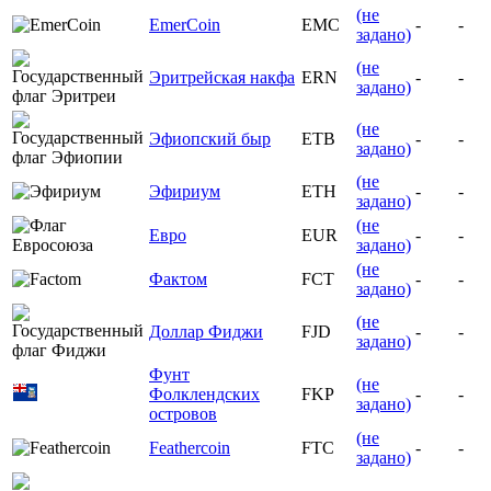
(не
EmerCoin
EMC
-
-
задано)
(не
Эритрейская накфа
ERN
-
-
задано)
(не
Эфиопский быр
ETB
-
-
задано)
(не
Эфириум
ETH
-
-
задано)
(не
Евро
EUR
-
-
задано)
(не
Фактом
FCT
-
-
задано)
(не
Доллар Фиджи
FJD
-
-
задано)
Фунт
(не
Фолклендских
FKP
-
-
задано)
островов
(не
Feathercoin
FTC
-
-
задано)