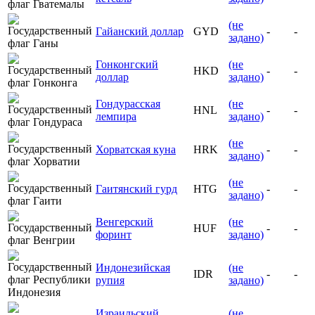
(не
Гайанский доллар
GYD
-
-
задано)
Гонконгский
(не
HKD
-
-
доллар
задано)
Гондурасская
(не
HNL
-
-
лемпира
задано)
(не
Хорватская куна
HRK
-
-
задано)
(не
Гаитянский гурд
HTG
-
-
задано)
Венгерский
(не
HUF
-
-
форинт
задано)
Индонезийская
(не
IDR
-
-
рупия
задано)
Израильский
(не