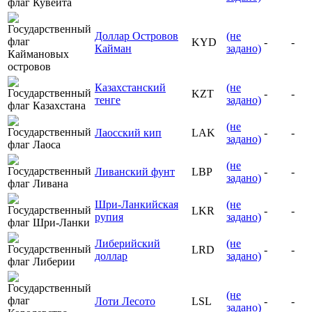
Доллар Островов
(не
KYD
-
-
Кайман
задано)
Казахстанский
(не
KZT
-
-
тенге
задано)
(не
Лаосский кип
LAK
-
-
задано)
(не
Ливанский фунт
LBP
-
-
задано)
Шри-Ланкийская
(не
LKR
-
-
рупия
задано)
Либерийский
(не
LRD
-
-
доллар
задано)
(не
Лоти Лесото
LSL
-
-
задано)