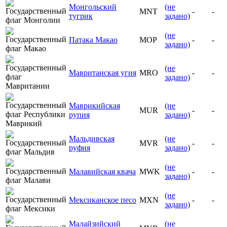
Монгольский
(не
MNT
-
-
тугрик
задано)
(не
Патака Макао
MOP
-
-
задано)
(не
Мавританская угия
MRO
-
-
задано)
Маврикийская
(не
MUR
-
-
рупия
задано)
Мальдивская
(не
MVR
-
-
руфия
задано)
(не
Малавийская квача
MWK
-
-
задано)
(не
Мексиканское песо
MXN
-
-
задано)
Малайзийский
(не