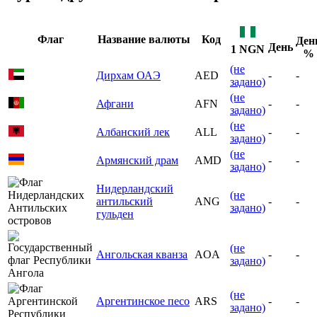
Флаг
Название валюты
Код
Ден
День
1 NGN
%
(не
Дирхам ОАЭ
AED
-
-
задано)
(не
Афгани
AFN
-
-
задано)
(не
Албанский лек
ALL
-
-
задано)
(не
Армянский драм
AMD
-
-
задано)
Нидерландский
(не
антильский
ANG
-
-
задано)
гульден
(не
Ангольская кванза
AOA
-
-
задано)
(не
Аргентинское песо
ARS
-
-
задано)