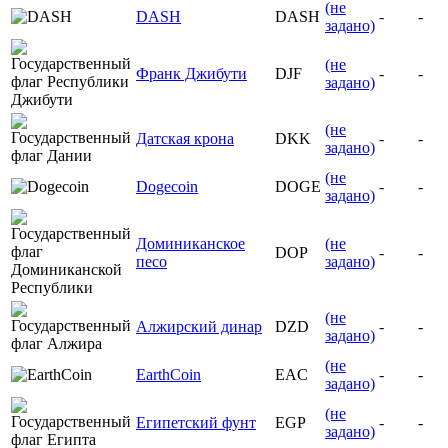
(не
DASH
DASH
-
-
задано)
(не
Франк Джибути
DJF
-
-
задано)
(не
Датская крона
DKK
-
-
задано)
(не
Dogecoin
DOGE
-
-
задано)
Доминиканское
(не
DOP
-
-
песо
задано)
(не
Алжирский динар
DZD
-
-
задано)
(не
EarthCoin
EAC
-
-
задано)
(не
Египетский фунт
EGP
-
-
задано)