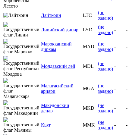
(не
Лайткоин
LTC
-
-
задано)
(не
Ливийский динар
LYD
-
-
задано)
Марокканский
(не
MAD
-
-
дирхам
задано)
(не
Молдавский лей
MDL
-
-
задано)
Малагасийский
(не
MGA
-
-
ариари
задано)
Македонский
(не
MKD
-
-
денар
задано)
(не
Кьят
MMK
-
-
задано)