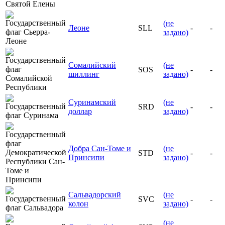
(не
Леоне
SLL
-
-
задано)
Сомалийский
(не
SOS
-
-
шиллинг
задано)
Суринамский
(не
SRD
-
-
доллар
задано)
Добра Сан-Томе и
(не
STD
-
-
Принсипи
задано)
Сальвадорский
(не
SVC
-
-
колон
задано)
(не