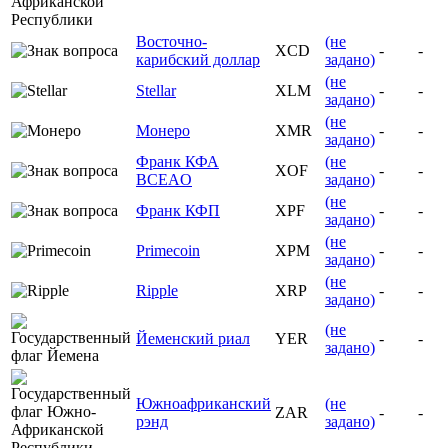
Восточно-
(не
XCD
-
-
карибский доллар
задано)
(не
Stellar
XLM
-
-
задано)
(не
Монеро
XMR
-
-
задано)
Франк КФА
(не
XOF
-
-
BCEAO
задано)
(не
Франк КФП
XPF
-
-
задано)
(не
Primecoin
XPM
-
-
задано)
(не
Ripple
XRP
-
-
задано)
(не
Йеменский риал
YER
-
-
задано)
Южноафриканский
(не
ZAR
-
-
рэнд
задано)