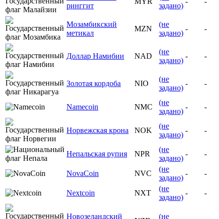
MYR
-
-
ринггит
задано)
Мозамбикский
(не
MZN
-
-
метикал
задано)
(не
Доллар Намибии
NAD
-
-
задано)
(не
Золотая кордоба
NIO
-
-
задано)
(не
Namecoin
NMC
-
-
задано)
(не
Норвежская крона
NOK
-
-
задано)
(не
Непальская рупия
NPR
-
-
задано)
(не
NovaCoin
NVC
-
-
задано)
(не
Nextcoin
NXT
-
-
задано)
Новозеландский
(не