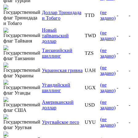
Доллар Тринидада
(не
TTD
-
-
и Тобаго
задано)
Новый
(не
тайваньский
TWD
-
-
задано)
доллар
Танзанийский
(не
TZS
-
-
шиллинг
задано)
(не
Украинская гривна
UAH
-
-
задано)
Угандийский
(не
UGX
-
-
шиллинг
задано)
Американский
(не
USD
-
-
доллар
задано)
(не
Уругвайское песо
UYU
-
-
задано)