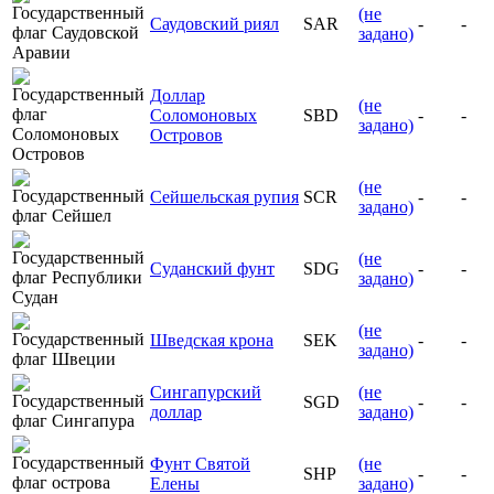
(не
Саудовский риял
SAR
-
-
задано)
Доллар
(не
Соломоновых
SBD
-
-
задано)
Островов
(не
Сейшельская рупия
SCR
-
-
задано)
(не
Суданский фунт
SDG
-
-
задано)
(не
Шведская крона
SEK
-
-
задано)
Сингапурский
(не
SGD
-
-
доллар
задано)
Фунт Святой
(не
SHP
-
-
Елены
задано)