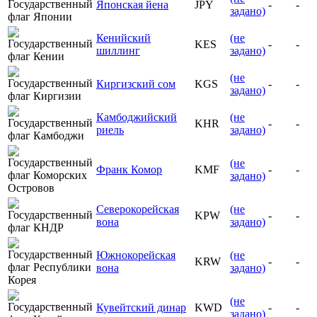
Японская йена
JPY
-
-
задано)
Кенийский
(не
KES
-
-
шиллинг
задано)
(не
Киргизский сом
KGS
-
-
задано)
Камбоджийский
(не
KHR
-
-
риель
задано)
(не
Франк Комор
KMF
-
-
задано)
Северокорейская
(не
KPW
-
-
вона
задано)
Южнокорейская
(не
KRW
-
-
вона
задано)
(не
Кувейтский динар
KWD
-
-
задано)