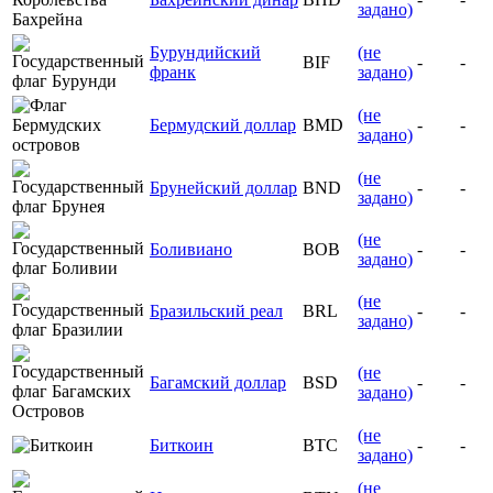
задано)
Бурундийский
(не
BIF
-
-
франк
задано)
(не
Бермудский доллар
BMD
-
-
задано)
(не
Брунейский доллар
BND
-
-
задано)
(не
Боливиано
BOB
-
-
задано)
(не
Бразильский реал
BRL
-
-
задано)
(не
Багамский доллар
BSD
-
-
задано)
(не
Биткоин
BTC
-
-
задано)
(не