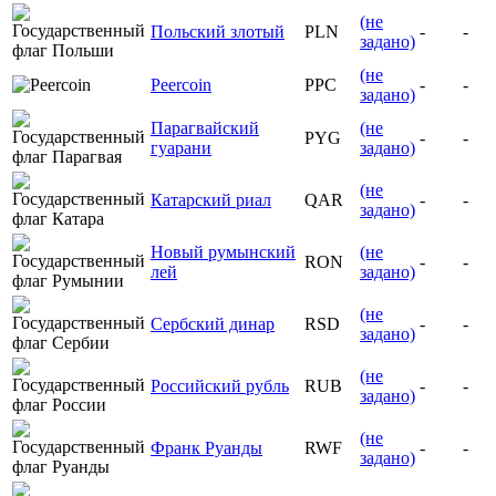
(не
Польский злотый
PLN
-
-
задано)
(не
Peercoin
PPC
-
-
задано)
Парагвайский
(не
PYG
-
-
гуарани
задано)
(не
Катарский риал
QAR
-
-
задано)
Новый румынский
(не
RON
-
-
лей
задано)
(не
Сербский динар
RSD
-
-
задано)
(не
Российский рубль
RUB
-
-
задано)
(не
Франк Руанды
RWF
-
-
задано)