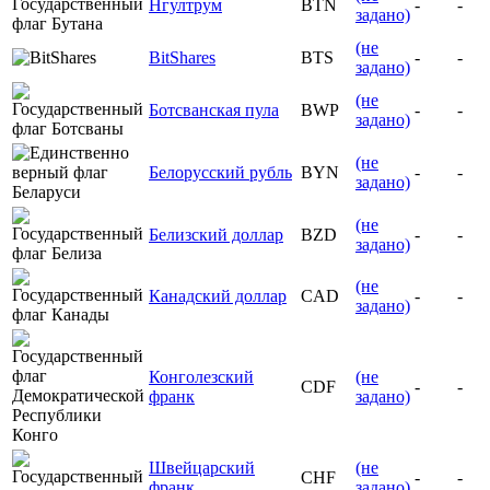
Нгултрум
BTN
-
-
задано)
(не
BitShares
BTS
-
-
задано)
(не
Ботсванская пула
BWP
-
-
задано)
(не
Белорусский рубль
BYN
-
-
задано)
(не
Белизский доллар
BZD
-
-
задано)
(не
Канадский доллар
CAD
-
-
задано)
Конголезский
(не
CDF
-
-
франк
задано)
Швейцарский
(не
CHF
-
-
франк
задано)