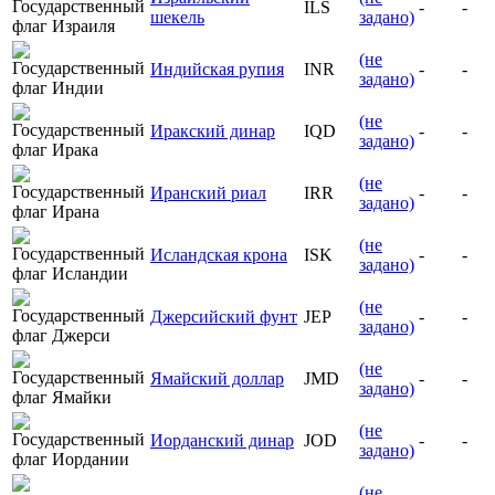
ILS
-
-
шекель
задано)
(не
Индийская рупия
INR
-
-
задано)
(не
Иракский динар
IQD
-
-
задано)
(не
Иранский риал
IRR
-
-
задано)
(не
Исландская крона
ISK
-
-
задано)
(не
Джерсийский фунт
JEP
-
-
задано)
(не
Ямайский доллар
JMD
-
-
задано)
(не
Иорданский динар
JOD
-
-
задано)
(не