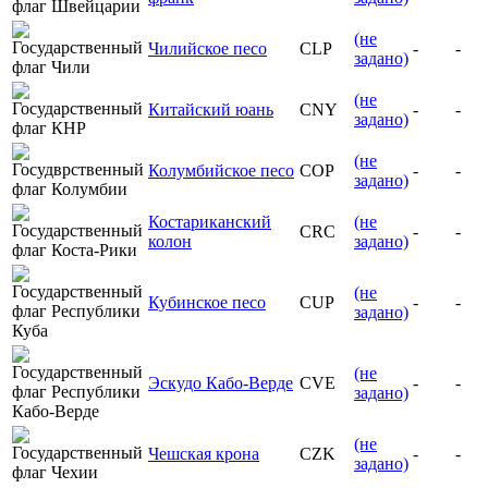
(не
Чилийское песо
CLP
-
-
задано)
(не
Китайский юань
CNY
-
-
задано)
(не
Колумбийское песо
COP
-
-
задано)
Костариканский
(не
CRC
-
-
колон
задано)
(не
Кубинское песо
CUP
-
-
задано)
(не
Эскудо Кабо-Верде
CVE
-
-
задано)
(не
Чешская крона
CZK
-
-
задано)