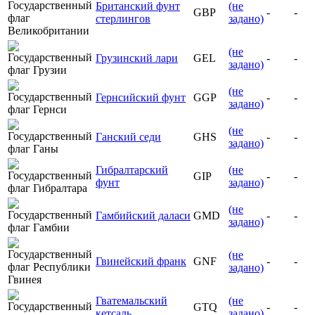
Британский фунт
(не
GBP
-
-
стерлингов
задано)
(не
Грузинский лари
GEL
-
-
задано)
(не
Гернсийский фунт
GGP
-
-
задано)
(не
Ганский седи
GHS
-
-
задано)
Гибралтарский
(не
GIP
-
-
фунт
задано)
(не
Гамбийский даласи
GMD
-
-
задано)
(не
Гвинейский франк
GNF
-
-
задано)
Гватемальский
(не
GTQ
-
-
кетсаль
задано)