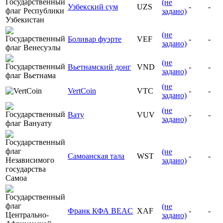
(не
Узбекский сум
UZS
-
-
задано)
(не
Боливар фуэрте
VEF
-
-
задано)
(не
Вьетнамский донг
VND
-
-
задано)
(не
VertCoin
VTC
-
-
задано)
(не
Вату
VUV
-
-
задано)
(не
Самоанская тала
WST
-
-
задано)
(не
Франк КФА BEAC
XAF
-
-
задано)