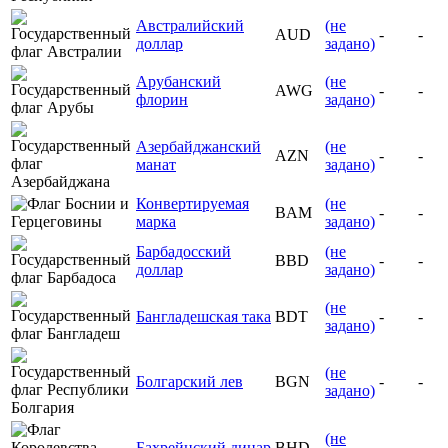
Австралийский
(не
AUD
-
-
доллар
задано)
Арубанский
(не
AWG
-
-
флорин
задано)
Азербайджанский
(не
AZN
-
-
манат
задано)
Конвертируемая
(не
BAM
-
-
марка
задано)
Барбадосский
(не
BBD
-
-
доллар
задано)
(не
Бангладешская така
BDT
-
-
задано)
(не
Болгарский лев
BGN
-
-
задано)
(не
Бахрейнский динар
BHD
-
-